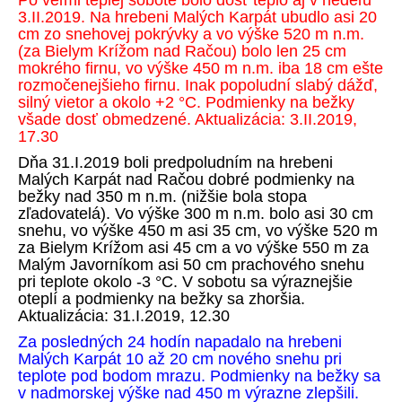
Po veľmi teplej sobote bolo dosť teplo aj v nedeľu
3.II.2019. Na hrebeni Malých Karpát ubudlo asi 20
cm zo snehovej pokrývky a vo výške 520 m n.m.
(za Bielym Krížom nad Račou) bolo len 25 cm
mokrého firnu, vo výške 450 m n.m. iba 18 cm ešte
rozmočenejšieho firnu. Inak popoludní slabý dážď,
silný vietor a okolo +2 °C. Podmienky na bežky
všade dosť obmedzené. Aktualizácia: 3.II.2019,
17.30
Dňa 31.I.2019 boli predpoludním na hrebeni
Malých Karpát nad Račou dobré podmienky na
bežky nad 350 m n.m. (nižšie bola stopa
zľadovatelá). Vo výške 300 m n.m. bolo asi 30 cm
snehu, vo výške 450 m asi 35 cm, vo výške 520 m
za Bielym Krížom asi 45 cm a vo výške 550 m za
Malým Javorníkom asi 50 cm prachového snehu
pri teplote okolo -3 °C. V sobotu sa výraznejšie
oteplí a podmienky na bežky sa zhoršia.
Aktualizácia: 31.I.2019, 12.30
Za posledných 24 hodín napadalo na hrebeni
Malých Karpát 10 až 20 cm nového snehu pri
teplote pod bodom mrazu. Podmienky na bežky sa
v nadmorskej výške nad 450 m výrazne zlepšili.