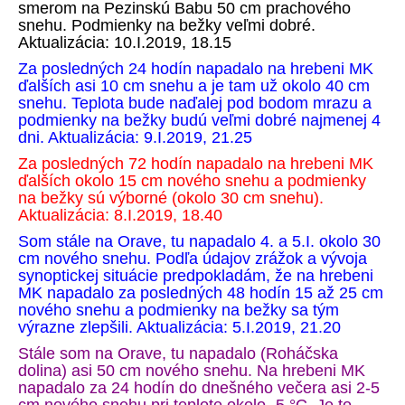
smerom na Pezinskú Babu 50 cm prachového
snehu. Podmienky na bežky veľmi dobré.
Aktualizácia: 10.I.2019, 18.15
Za posledných 24 hodín napadalo na hrebeni MK
ďalších asi 10 cm snehu a je tam už okolo 40 cm
snehu. Teplota bude naďalej pod bodom mrazu a
podmienky na bežky budú veľmi dobré najmenej 4
dni. Aktualizácia: 9.I.2019, 21.25
Za posledných 72 hodín napadalo na hrebeni MK
ďalších okolo 15 cm nového snehu a podmienky
na bežky sú výborné (okolo 30 cm snehu).
Aktualizácia: 8.I.2019, 18.40
Som stále na Orave, tu napadalo 4. a 5.I. okolo 30
cm nového snehu. Podľa údajov zrážok a vývoja
synoptickej situácie predpokladám, že na hrebeni
MK napadalo za posledných 48 hodín 15 až 25 cm
nového snehu a podmienky na bežky sa tým
výrazne zlepšili. Aktualizácia: 5.I.2019, 21.20
Stále som na Orave, tu napadalo (Roháčska
dolina) asi 50 cm nového snehu. Na hrebeni MK
napadalo za 24 hodín do dnešného večera asi 2-5