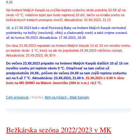
8.20
Na hrebeni Malých Karpát sa zvýšila teplota vzduchu okolo poludnia 10.XII až na
okolo +3 °C, relatívne teplo tam bude najmenej 10 dní, takže sa kvalita snehu na
bežkárskych tratiach postupne zhorší. Aktualizácia: 10.XII.2023, 21.15
16. a 17.XII.2023 boli v okolí Pezinskej Baby na hrebeni Malých Karpát nevhodné
podmienky na bežky (nesúvislý, vlhký a zľadovatelý sneh) a také zrejme zostanú
až do konca XII.2023. Aktualizácia: 17.XII.2023, 18.30
​Do rána 23.XII.2023 napadalo na hrebeni Malých Karpát 10 až 20 cm nového snehu
pri teplote okolo -1 °C, ktorý sa ale do popoludnia 24.XII.2023 väčšinou roztopí.
Aktualizácia: 23.XII.2023, 06.30 h
Do večera 23.XII.2023 pripadlo na hrebeni Malých Karpát ďalších 10 až 15 cm
nového snehu pri teplote okolo 0 °C. Otepľovať sa tam začne už
predpoludním 24.XII., pričom do večera 24.XII sa tam zvýši teplota vzduchu
asi na 5 až 7 °C. Aktualizácia: 23.XII.2023, 21.00 h.
25.XII.2023 o 6.00 h ráno
bolo na MS SHMÚ na Malom Javorníku (584 m n.m.) +9,2 °C.
Celý príspevok
|
Rubrika:
Beh na lyžiach - Malé Karpaty
Bežkárska sezóna 2022/2023 v MK