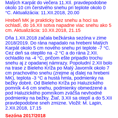
Malých Karpát do večera 11.XII. pravdepodobne
okolo 10 cm čerstvého snehu pri teplote okolo 0
°C. Aktualizácia: 11.XII.2018, 20.00
Hrebeň MK je prakticky bez snehu a hoci sa
ochladí, do 16.XII sotva napadne viac snehu ako 5
cm. Aktualizácia: 10.XII.2018, 21.15
Dňa 1.XII.2018 začala bežkárska sezóna v zime
2018/2019. Do rána napadalo na hrebeni Malých
Karpát okolo 5 cm nového snehu pri teplote -7 °C.
Cez deň sa oteplilo na -2 °C a do rána 2.XII.
ochladilo na -4 °C, pričom ešte pripadlo trochu
snehu aj z opadanej námrazy. Popoludní 2.XII bolo
na trase z Bieleho Kríža po Malý Javorník okolo 7
cm prachového snehu (zrejme aj ďalej na hrebeni
MK), teplota -3 °C a hustá hmla, podmienky na
bežky dobré. Od Bieleho Kríža po Haluzického
pomník 4-6 cm snehu, podmienky obmedzené a
pod Haluzického pomníkom zväčša nevhodné
podmienky na bežky. Žiaľ, 3.XII sa oteplí a do 5.XII
pravdepodobne sneh zmizne. Vložil: M. Lapin,
2.XII.2018, 17.15
Sezóna 2017/2018