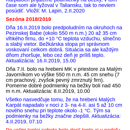
čase som ale lyžoval v Taliansku, tak to neviem
posúdiť. Vložil: M. Lapin, 2.II.2020
Sezóna 2018/2019
Dňa 16.II.2019 bolo predpoludním na okruhoch na
Pezinskej Babe (okolo 550 m n.m.) 20 až 35 cm
vlhkého firnu, do +10 °C teplota vzduchu, slnečno
a slabý vietor. Bežkárska stopa pri správnom
voskovaní celkom dobrá. Situácia sa ale každým
dňom zhoršuje, lebo cez deň je príliš teplo.
Aktualizácia: 16.II.2019, 15.00
Dňa 7.II. bolo na hrebeni MK v priestore za Malým
Javorníkom vo výške 550 m n.m. 45 cm snehu (7
cm prachový, zvyšok pevný zmrznutý firn).
Pomerne dobré podmienky na bežky boli nad 450
m n.m. Aktualizácia: 8.II.2019, 10.00
Všetko nasvedčuje tomu, že na hrebeni Malých
Karpát napadalo v noci z 3- na 4-II. asi 5 až 10 cm
nového snehu pri teplote okolo -1 °C. Tým sa
podmienky na bežky značne zlepšili. Aktualizácia:
4.II.2019, 07.10