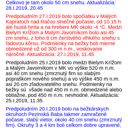
Celkovo je tam okolo 50 cm snehu. Aktualizácia:
28.I.2019, 20.45
Predpoludním 27.I.2019 bolo spočiatku v Malých
Kapratoch nad Račou slnečné počasie, od 10.15 h
ale hustá hmla a na hrebeni MK okolo -4 °C. Medzi
Bielym Krížom a Malým Javorníkom bolo asi 45
cm snehu, z toho 8 cm čerstvého vlhkého snehu s
ľadovou kôrou. Podmienky na bežky boli mierne
obmedzené už od 300 m n.m., voskovanie
náročné. Aktualizácia: 27.I.2019, 11.45
Predpoludním 25.I.2019 bolo medzi Bielym Krížom
a Malým Javorníkom v MK vo výške 520 m n.m.
asi 40 cm snehu (zmrznutý firn so slabým
popraškom nového snehu) a vo výške 450 m n.m.
asi 20 cm zľadovatelého snehu. Podmienky na
bežky sú všade nad 450 m n.m. obmedzené alebo
obtiažne, pod 450 m n.m. nevhodné. Aktualizácia:
25.I.2019, 11.35
Predpoludním 20.I.2019 bolo na bežkárskych
okruhoch Pezinská Baba takmer zamračené
počasie, slabý vietor, okolo 40 cm snehu (zmrznutý
firn). Okruhy 3 a 4 km boli celkom dobre upravené,