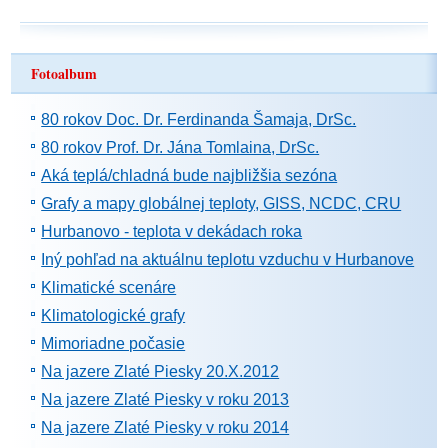
Fotoalbum
80 rokov Doc. Dr. Ferdinanda Šamaja, DrSc.
80 rokov Prof. Dr. Jána Tomlaina, DrSc.
Aká teplá/chladná bude najbližšia sezóna
Grafy a mapy globálnej teploty, GISS, NCDC, CRU
Hurbanovo - teplota v dekádach roka
Iný pohľad na aktuálnu teplotu vzduchu v Hurbanove
Klimatické scenáre
Klimatologické grafy
Mimoriadne počasie
Na jazere Zlaté Piesky 20.X.2012
Na jazere Zlaté Piesky v roku 2013
Na jazere Zlaté Piesky v roku 2014