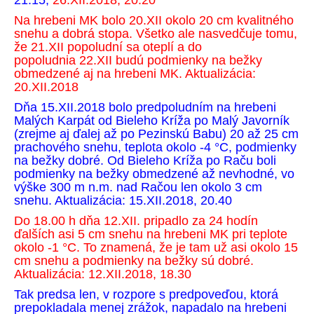
21.15,
26.XII.2018, 20.20
Na hrebeni MK bolo 20.XII okolo 20 cm kvalitného
snehu a dobrá stopa. Všetko ale nasvedčuje tomu,
že 21.XII popoludní sa oteplí a do
popoludnia
22.XII budú podmienky na bežky
obmedzené aj na hrebeni MK. Aktualizácia:
20.XII.2018
Dňa 15.XII.2018 bolo predpoludním na hrebeni
Malých Karpát od Bieleho Kríža po Malý Javorník
(zrejme aj ďalej až po Pezinskú Babu) 20 až 25 cm
prachového snehu, teplota okolo -4 °C, podmienky
na bežky dobré. Od Bieleho Kríža po Raču boli
podmienky na bežky obmedzené až nevhodné, vo
výške 300 m n.m. nad Račou len okolo 3 cm
snehu. Aktualizácia: 15.XII.2018, 20.40
Do 18.00 h dňa 12.XII. pripadlo za 24 hodín
ďalších asi 5 cm snehu na hrebeni MK pri teplote
okolo -1 °C. To znamená, že je tam už asi okolo 15
cm snehu a podmienky na bežky sú dobré.
Aktualizácia: 12.XII.2018, 18.30
Tak predsa len, v rozpore s predpoveďou, ktorá
prepokladala menej zrážok, napadalo na hrebeni