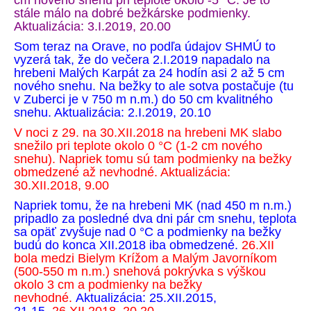
cm nového snehu pri teplote okolo -5 °C. Je to
stále málo na dobré bežkárske podmienky.
Aktualizácia: 3.I.2019, 20.00
Som teraz na Orave, no podľa údajov SHMÚ to
vyzerá tak, že do večera 2.I.2019 napadalo na
hrebeni Malých Karpát za 24 hodín asi 2 až 5 cm
nového snehu. Na bežky to ale sotva postačuje (tu
v Zuberci je v 750 m n.m.) do 50 cm kvalitného
snehu. Aktualizácia: 2.I.2019, 20.10
V noci z 29. na 30.XII.2018 na hrebeni MK slabo
snežilo pri teplote okolo 0 °C (1-2 cm nového
snehu). Napriek tomu sú tam podmienky na bežky
obmedzené až nevhodné. Aktualizácia:
30.XII.2018, 9.00
Napriek tomu, že na hrebeni MK (nad 450 m n.m.)
pripadlo za posledné dva dni pár cm snehu, teplota
sa opäť zvyšuje nad 0 °C a podmienky na bežky
budú do konca XII.2018 iba obmedzené.
26.XII
bola medzi Bielym Krížom a Malým Javorníkom
(500-550 m n.m.) snehová pokrývka s výškou
okolo 3 cm a podmienky na bežky
nevhodné.
Aktualizácia: 25.XII.2015,