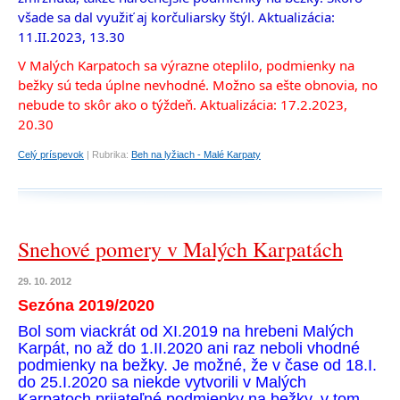
všade sa dal využiť aj korčuliarsky štýl. Aktualizácia: 
11.II.2023, 13.30
V Malých Karpatoch sa výrazne oteplilo, podmienky na 
bežky sú teda úplne nevhodné. Možno sa ešte obnovia, no 
nebude to skôr ako o týždeň. Aktualizácia: 17.2.2023, 
20.30
Celý príspevok
|
Rubrika:
Beh na lyžiach - Malé Karpaty
Snehové pomery v Malých Karpatách
29. 10. 2012
Sezóna 2019/2020
Bol som viackrát od XI.2019 na hrebeni Malých
Karpát, no až do 1.II.2020 ani raz neboli vhodné
podmienky na bežky. Je možné, že v čase od 18.I.
do 25.I.2020 sa niekde vytvorili v Malých
Karpatoch prijateľné podmienky na bežky, v tom