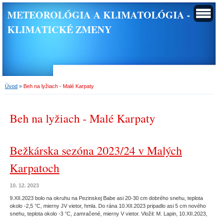
METEOROLÓGIA A KLIMATOLÓGIA -
KLIMATICKÉ ZMENY
Úvod
»
Beh na lyžiach - Malé Karpaty
Beh na lyžiach - Malé Karpaty
Bežkárska sezóna 2023/24 v Malých
Karpatoch
10. 12. 2023
9.XII.2023 bolo na okruhu na Pezinskej Babe asi 20-30 cm dobrého snehu, teplota
okolo -2,5 °C, mierny JV vietor, hmla. Do rána 10.XII.2023 pripadlo asi 5 cm nového
snehu, teplota okolo -3 °C, zamračené, mierny V vietor. Vložil: M. Lapin, 10.XII.2023,