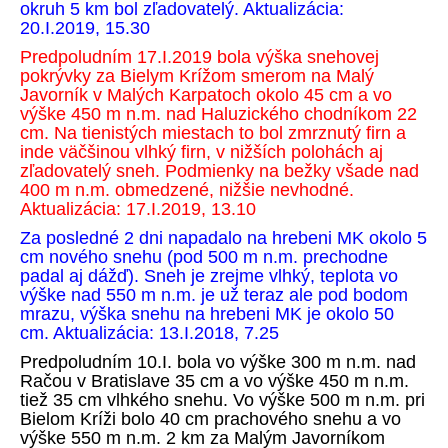
okruh 5 km bol zľadovatelý. Aktualizácia:
20.I.2019, 15.30
Predpoludním 17.I.2019 bola výška snehovej
pokrývky za Bielym Krížom smerom na Malý
Javorník v Malých Karpatoch okolo 45 cm a vo
výške 450 m n.m. nad Haluzického chodníkom 22
cm. Na tienistých miestach to bol zmrznutý firn a
inde väčšinou vlhký firn, v nižších polohách aj
zľadovatelý sneh. Podmienky na bežky všade nad
400 m n.m. obmedzené, nižšie nevhodné.
Aktualizácia: 17.I.2019, 13.10
Za posledné 2 dni napadalo na hrebeni MK okolo 5
cm nového snehu (pod 500 m n.m. prechodne
padal aj dážď). Sneh je zrejme vlhký, teplota vo
výške nad 550 m n.m. je už teraz ale pod bodom
mrazu, výška snehu na hrebeni MK je okolo 50
cm. Aktualizácia: 13.I.2018, 7.25
Predpoludním 10.I. bola vo výške 300 m n.m. nad
Račou v Bratislave 35 cm a vo výške 450 m n.m.
tiež 35 cm vlhkého snehu. Vo výške 500 m n.m. pri
Bielom Kríži bolo 40 cm prachového snehu a vo
výške 550 m n.m. 2 km za Malým Javorníkom