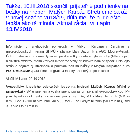
Takže, 10.III.2018 skončili prijateľné podmienky na
bežky na hrebeni Malých Karpát. Stretneme sa až
v novej sezóne 2018/19, dúfajme, že bude ešte
lepšia ako tá minulá. Aktualizácia: M. Lapin,
13.IV.2018
__________________________________________
Informácie o snehových pomeroch v Malých Karpatách čerpáme z
meteorologických meraní SHMÚ - stanice Malý Javorník a AGO Modra-Piesok.
Ďalším zdojom sú merania lyžiarov, predovšetkým autora tejto stránky (Milan Lapin)
a ďalších lyžiarov, mená ktorých uvedieme vždy pri konkrétnom príspevku. Na tejto
stránke nájdete aj informácie o podmienkach na bežky v Malých Karpatách a vo
FOTOALBUME
aj aktuálne fotografie a mapky snehových podmienok.
Vložil: M.Lapin, 29.10.2012
Vysvetlivky k polohe vybraných bdov na hrebeni Malých Karpát
(ďalej v
príspevku)
- SP je priemerná výška snehu počas dní so snehovou pokrývkou, P -
pravdepodobnosť výskytu snehovej pokrývky v %, MJ - Malý Javorník (584 m
n.m.), Bod 1 (300 m n.m. nad Račou), Bod 2 - za Bielym Krížom (500 m n.m.), Bod
3 - za MJ (570 m n.m.)
Celý príspevok
|
Rubrika:
Beh na lyžiach - Malé Karpaty