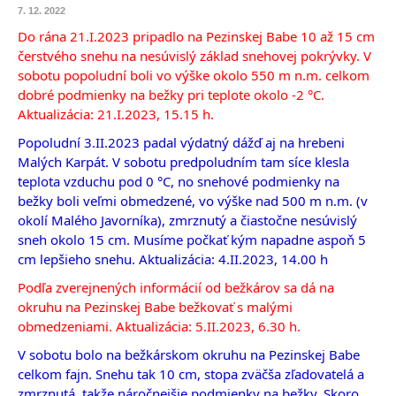
7. 12. 2022
Do rána 21.I.2023 pripadlo na Pezinskej Babe 10 až 15 cm 
čerstvého snehu na nesúvislý základ snehovej pokrývky. V 
sobotu popoludní boli vo výške okolo 550 m n.m. celkom 
dobré podmienky na bežky pri teplote okolo -2 °C. 
Aktualizácia: 21.I.2023, 15.15 h.
Popoludní 3.II.2023 padal výdatný dážď aj na hrebeni 
Malých Karpát. V sobotu predpoludním tam síce klesla 
teplota vzduchu pod 0 °C, no snehové podmienky na 
bežky boli veľmi obmedzené, vo výške nad 500 m n.m. (v 
okolí Malého Javorníka), zmrznutý a čiastočne nesúvislý 
sneh okolo 15 cm. Musíme počkať kým napadne aspoň 5 
cm lepšieho snehu. Aktualizácia: 4.II.2023, 14.00 h
Podľa zverejnených informácií od bežkárov sa dá na 
okruhu na Pezinskej Babe bežkovať s malými 
obmedzeniami. Aktualizácia: 5.II.2023, 6.30 h.
V sobotu bolo na bežkárskom okruhu na Pezinskej Babe 
celkom fajn. Snehu tak 10 cm, stopa zväčša zľadovatelá a 
zmrznutá, takže náročnejšie podmienky na bežky. Skoro 