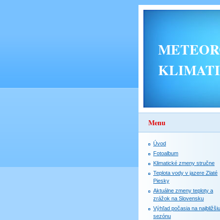
METEORO
KLIMAT
Menu
Úvod
Fotoalbum
Klimatické zmeny stručne
Teplota vody v jazere Zlaté
Piesky
Aktuálne zmeny teploty a
zrážok na Slovensku
Výhľad počasia na najbližši
sezónu