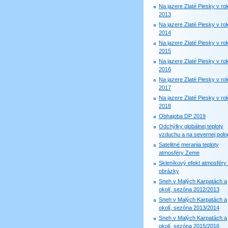
Na jazere Zlaté Piesky v ro
2013
Na jazere Zlaté Piesky v ro
2014
Na jazere Zlaté Piesky v ro
2015
Na jazere Zlaté Piesky v ro
2016
Na jazere Zlaté Piesky v ro
2017
Na jazere Zlaté Piesky v ro
2018
Obhajoba DP 2019
Odchýlky globálnej teploty
vzduchu a na severnej polog
Satelitné merania teploty
atmosféry Zeme
Skleníkový efekt atmosféry 
obrázky
Sneh v Malých Karpatách a
okolí, sezóna 2012/2013
Sneh v Malých Karpatách a
okolí, sezóna 2013/2014
Sneh v Malých Karpatách a
okolí, sezóna 2015/2016