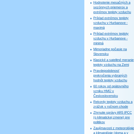
Hodnotenie mesačných a
sezónnych priemerov a
extrémov teploty vzduchu
Príklad extrémov teploty
vzduchu v Hurbanove -
maximá
Príklad extrémov teploty
vzduchu v Hurbanove -
minimá
Mimoriadne počasie na
Slovensku
Klasické a satelitné meranie
teploty vzduchu na Zemi
Pravdepodobnosť
prekročenia vybraných
hodnôt teploty vzduchu
60 rokov od opätovného
vzniku HMÚ v
Československu
Rekordy teploty vzduchu a
zrážok v ročnom chode
Zhrnutie správy AR5 IPCC
(o klimatickej zmene) pre
politikov
Zaujímavosti z meteorológie
a klimatológie (doma a v