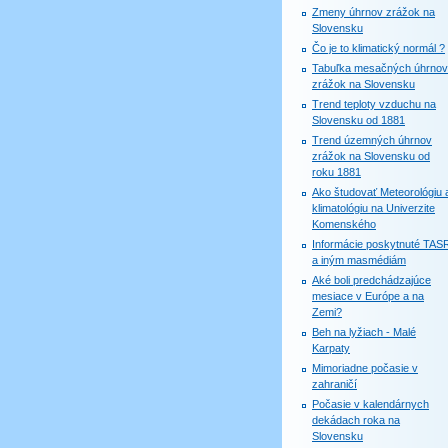
Zmeny úhrnov zrážok na
Slovensku
Čo je to klimatický normál ?
Tabuľka mesačných úhrnov
zrážok na Slovensku
Trend teploty vzduchu na
Slovensku od 1881
Trend územných úhrnov
zrážok na Slovensku od
roku 1881
Ako študovať Meteorológiu 
klimatológiu na Univerzite
Komenského
Informácie poskytnuté TAS
a iným masmédiám
Aké boli predchádzajúce
mesiace v Európe a na
Zemi?
Beh na lyžiach - Malé
Karpaty
Mimoriadne počasie v
zahraničí
Počasie v kalendárnych
dekádach roka na
Slovensku