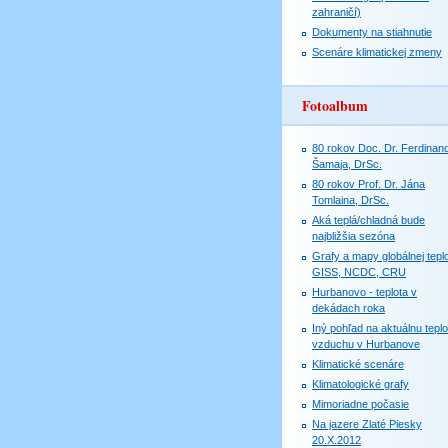
zahraničí)
Dokumenty na stiahnutie
Scenáre klimatickej zmeny
Fotoalbum
80 rokov Doc. Dr. Ferdinan
Šamaja, DrSc.
80 rokov Prof. Dr. Jána
Tomlaina, DrSc.
Aká teplá/chladná bude
najbližšia sezóna
Grafy a mapy globálnej teplo
GISS, NCDC, CRU
Hurbanovo - teplota v
dekádach roka
Iný pohľad na aktuálnu teplo
vzduchu v Hurbanove
Klimatické scenáre
Klimatologické grafy
Mimoriadne počasie
Na jazere Zlaté Piesky
20.X.2012