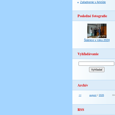
Zaľadnenie v Arktíde
Posledné fotografie
Štátnice v roku 2024
Vyhľadávanie
Archív
<<
august
/
2026
>>
RSS