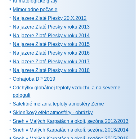
Klimatologické grafy
Mimoriadne počasie
Na jazere Zlaté Piesky 20.X.2012
Na jazere Zlaté Piesky v roku 2013
Na jazere Zlaté Piesky v roku 2014
Na jazere Zlaté Piesky v roku 2015
Na jazere Zlaté Piesky v roku 2016
Na jazere Zlaté Piesky v roku 2017
Na jazere Zlaté Piesky v roku 2018
Obhajoba DP 2019
Odchýlky globálnej teploty vzduchu a na severnej
pologuli
Satelitné merania teploty atmosféry Zeme
Skleníkový efekt atmosféry - obrázky
Sneh v Malých Karpatách a okolí, sezóna 2012/2013
Sneh v Malých Karpatách a okolí, sezóna 2013/2014
Sneh v Malých Karpatách a okolí, sezóna 2015/2016