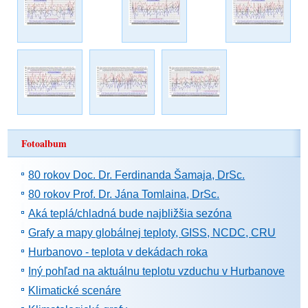
Fotoalbum
80 rokov Doc. Dr. Ferdinanda Šamaja, DrSc.
80 rokov Prof. Dr. Jána Tomlaina, DrSc.
Aká teplá/chladná bude najbližšia sezóna
Grafy a mapy globálnej teploty, GISS, NCDC, CRU
Hurbanovo - teplota v dekádach roka
Iný pohľad na aktuálnu teplotu vzduchu v Hurbanove
Klimatické scenáre