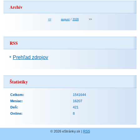
Archív
<<
august
/
2026
>>
RSS
Prehľad zdrojov
Štatistiky
Celkom:
1541644
Mesiac:
16207
Deň:
421
Online:
8
© 2026 eStránky.sk
|
RSS