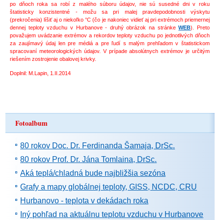
po dňoch roka sa robí z malého súboru údajov, nie sú susedné dni v roku
štatisticky konzistentné - možu sa pri malej pravdepodobnosti výskytu
(prekročenia) líšiť aj o niekoľko °C (čo je nakoniec vidieť aj pri extrémoch priemernej
dennej teploty vzduchu v Hurbanove - druhý obrázok na stránke
WEB
). Preto
považujem uvádzanie extrémov a rekordov teploty vzduchu po jednotlivých dňoch
za zaujímavý údaj len pre médiá a pre ľudí s malým prehľadom v štatistickom
spracovaní meteorologických údajov. V prípade absolútnych extrémov je určitým
riešením zostrojenie obalovej krivky.
Doplnil: M.Lapin, 1.II.2014
Fotoalbum
80 rokov Doc. Dr. Ferdinanda Šamaja, DrSc.
80 rokov Prof. Dr. Jána Tomlaina, DrSc.
Aká teplá/chladná bude najbližšia sezóna
Grafy a mapy globálnej teploty, GISS, NCDC, CRU
Hurbanovo - teplota v dekádach roka
Iný pohľad na aktuálnu teplotu vzduchu v Hurbanove