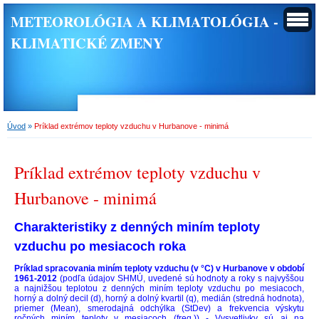
METEOROLÓGIA A KLIMATOLÓGIA -
KLIMATICKÉ ZMENY
Úvod
»
Príklad extrémov teploty vzduchu v Hurbanove - minimá
Príklad extrémov teploty vzduchu v
Hurbanove - minimá
Charakteristiky z denných miním teploty
vzduchu po mesiacoch roka
Príklad spracovania miním teploty vzduchu (v °C) v Hurbanove v období
1961-2012
(podľa údajov SHMÚ, uvedené sú hodnoty a roky s najvyššou
a najnižšou teplotou z denných miním teploty vzduchu po mesiacoch,
horný a dolný decil (d), horný a dolný kvartil (q), medián (stredná hodnota),
priemer (Mean), smerodajná odchýlka (StDev) a frekvencia výskytu
ročných miním teploty v mesiacoch (freq.)) - Vysvetlivky sú aj na