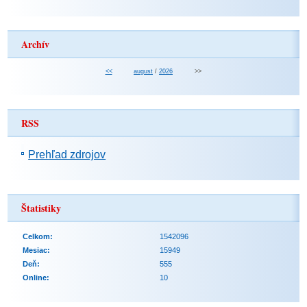
Archív
<<
august
/
2026
>>
RSS
Prehľad zdrojov
Štatistiky
Celkom:
1542096
Mesiac:
15949
Deň:
555
Online:
10