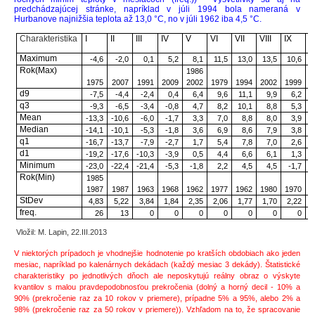
predchádzajúcej stránke, napríklad v júli 1994 bola nameraná v
Hurbanove najnižšia teplota až 13,0 °C, no v júli 1962 iba 4,5 °C.
Charakteristika
I
II
III
IV
V
VI
VII
VIII
IX
X
Maximum
-4,6
-2,0
0,1
5,2
8,1
11,5
13,0
13,5
10,6
Rok(Max)
1986
1975
2007
1991
2009
2002
1979
1994
2002
1999
1
d9
-7,5
-4,4
-2,4
0,4
6,4
9,6
11,1
9,9
6,2
q3
-9,3
-6,5
-3,4
-0,8
4,7
8,2
10,1
8,8
5,3
Mean
-13,3
-10,6
-6,0
-1,7
3,3
7,0
8,8
8,0
3,9
Median
-14,1
-10,1
-5,3
-1,8
3,6
6,9
8,6
7,9
3,8
q1
-16,7
-13,7
-7,9
-2,7
1,7
5,4
7,8
7,0
2,6
d1
-19,2
-17,6
-10,3
-3,9
0,5
4,4
6,6
6,1
1,3
Minimum
-23,0
-22,4
-21,4
-5,3
-1,8
2,2
4,5
4,5
-1,7
Rok(Min)
1985
1987
1987
1963
1968
1962
1977
1962
1980
1970
1
StDev
4,83
5,22
3,84
1,84
2,35
2,06
1,77
1,70
2,22
freq.
26
13
0
0
0
0
0
0
0
Vložil: M. Lapin, 22.III.2013
V niektorých prípadoch je vhodnejšie hodnotenie po kratších obdobiach ako jeden
mesiac, napríklad po kalenárnych dekádach (každý mesiac 3 dekády). Štatistické
charakteristiky po jednotlivých dňoch ale neposkytujú reálny obraz o výskyte
kvantilov s malou pravdepodobnosťou prekročenia (dolný a horný decil - 10% a
90% (prekročenie raz za 10 rokov v priemere), prípadne 5% a 95%, alebo 2% a
98% (prekročenie raz za 50 rokov v priemere)). Vzhľadom na to, že spracovanie