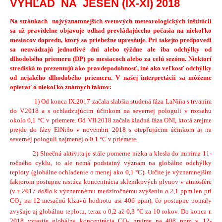
VÝHĽAD NA JESEŇ (IX-XI) 2018
Na stránkach najvýznamnejších svetových meteorologických inštitúcií
sa už pravidelne objavuje odhad prevládajúceho počasia na niekoľko
mesiacov dopredu, ktorý sa priebežne upresňuje. Pri takejto predpovedi
sa neuvádzajú jednotlivé dni alebo týždne ale iba odchýlky od
dlhodobého priemeru (DP) po mesiacoch alebo za celú sezónu. Niektorí
strediská to prezentujú ako pravdepodobnosť, iné ako veľkosť odchýlky
od nejakého dlhodobého priemeru. V našej interpretácii sa môžeme
opierať o niekoľko známych faktov:
1) Od konca IX.2017 začala slabšia studená fáza LaNiňa s trvaním
do V.2018 a s ochladzujúcim účinkom na severnej pologuli v rozsahu
okolo 0,1 °C v priemere. Od VII.2018 začala kladná fáza ONI, ktorá zrejme
prejde do fázy ElNiňo v novembri 2018 s otepľujúcim účinkom aj na
severnej pologuli najmenej o 0,1 °C v priemere.
2) Slnečná aktivita je stále pomerne nízka a klesla do minima 11-
ročného cyklu, to ale nemá podstatný význam na globálne odchýlky
teploty (globálne ochladenie o menej ako 0,1 °C). Určite je významnejším
faktorom postupne rastúca koncentrácia skleníkových plynov v atmosfére
(v r. 2017 došlo k významnému medziročnému zvýšeniu o 2,1 ppm len pri
CO
na 12-mesačnú kĺzavú hodnotu asi 406 ppm), čo postupne pomaly
2
zvyšuje aj globálnu teplotu, teraz o 0,2 až 0,3 °C za 10 rokov. Do konca r.
2018 vzrastie globálna koncentrácia CO
zrejme na 408 ppm v 12-