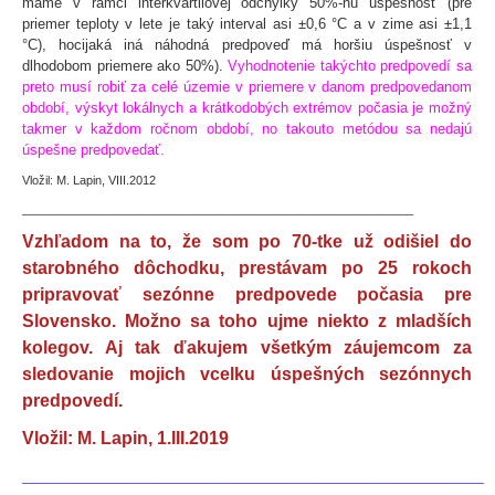
máme v rámci interkvartilovej odchýlky 50%-nú úspešnosť (pre
priemer teploty v lete je taký interval asi ±0,6 °C a v zime asi ±1,1
°C), hocijaká iná náhodná predpoveď má horšiu úspešnosť v
dlhodobom priemere ako 50%).
Vyhodnotenie takýchto predpovedí sa
preto musí robiť za celé územie v priemere v danom predpovedanom
období, výskyt lokálnych a krátkodobých extrémov počasia je možný
takmer v každom ročnom období, no takouto metódou sa nedajú
úspešne predpovedať.
Vložil: M. Lapin, VIII.2012
___________________________________________________________
Vzhľadom na to, že som po 70-tke už odišiel do
starobného dôchodku, prestávam po 25 rokoch
pripravovať sezónne predpovede počasia pre
Slovensko. Možno sa toho ujme niekto z mladších
kolegov. Aj tak ďakujem všetkým záujemcom za
sledovanie mojich vcelku úspešných sezónnych
predpovedí.
Vložil: M. Lapin, 1.III.2019
_______________________________________________