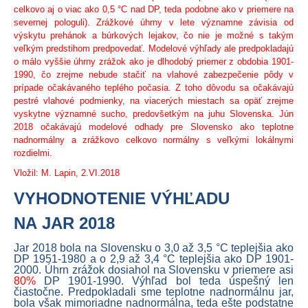
celkovo aj o viac ako 0,5 °C nad DP, teda podobne ako v priemere na
severnej pologuli). Zrážkové úhrny v lete významne závisia od
výskytu prehánok a búrkových lejakov, čo nie je možné s takým
veľkým predstihom predpovedať. Modelové výhľady ale predpokladajú
o málo vyššie úhrny zrážok ako je dlhodobý priemer z obdobia 1901-
1990, čo zrejme nebude stačiť na vlahové zabezpečenie pôdy v
prípade očakávaného teplého počasia. Z toho dôvodu sa očakávajú
pestré vlahové podmienky, na viacerých miestach sa opäť zrejme
vyskytne významné sucho, predovšetkým na juhu Slovenska. Jún
2018 očakávajú modelové odhady pre Slovensko ako teplotne
nadnormálny a zrážkovo celkovo normálny s veľkými lokálnymi
rozdielmi.
Vložil: M. Lapin, 2.VI.2018
VYHODNOTENIE VÝHĽADU
NA JAR 2018
Jar 2018 bola na Slovensku o 3,0 až 3,5 °C teplejšia ako
DP 1951-1980 a o 2,9 až 3,4 °C teplejšia ako DP 1901-
2000. Úhrn zrážok dosiahol na Slovensku v priemere asi
80%
DP 1901-1990. Výhľad bol teda úspešný len
čiastočne. Predpokladali sme teplotne nadnormálnu jar,
bola však mimoriadne nadnormálna, teda ešte podstatne