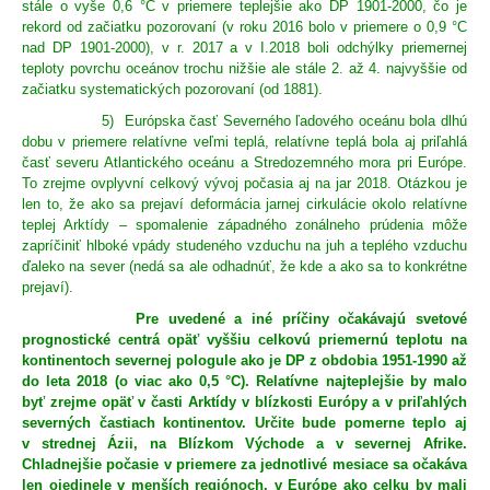
stále o vyše 0,6 °C v priemere teplejšie ako DP 1901-2000, čo je
rekord od začiatku pozorovaní (v roku 2016 bolo v priemere o 0,9 °C
nad DP 1901-2000), v r. 2017 a v I.2018 boli odchýlky priemernej
teploty povrchu oceánov trochu nižšie ale stále 2. až 4. najvyššie od
začiatku systematických pozorovaní (od 1881).
5) Európska časť Severného ľadového oceánu bola dlhú
dobu v priemere relatívne veľmi teplá, relatívne teplá bola aj priľahlá
časť severu Atlantického oceánu a Stredozemného mora pri Európe.
To zrejme ovplyvní celkový vývoj počasia aj na jar 2018. Otázkou je
len to, že ako sa prejaví deformácia jarnej cirkulácie okolo relatívne
teplej Arktídy – spomalenie západného zonálneho prúdenia môže
zapríčiniť hlboké vpády studeného vzduchu na juh a teplého vzduchu
ďaleko na sever (nedá sa ale odhadnúť, že kde a ako sa to konkrétne
prejaví).
Pre uvedené a iné príčiny očakávajú svetové
prognostické centrá opäť vyššiu celkovú priemernú teplotu na
kontinentoch severnej pologule ako je DP z obdobia 1951-1990 až
do leta 2018 (o viac ako 0,5 °C). Relatívne najteplejšie by malo
byť zrejme opäť v časti Arktídy v blízkosti Európy a v priľahlých
severných častiach kontinentov. Určite bude pomerne teplo aj
v strednej Ázii, na Blízkom Východe a v severnej Afrike.
Chladnejšie počasie v priemere za jednotlivé mesiace sa očakáva
len ojedinele v menších regiónoch, v Európe ako celku by mali