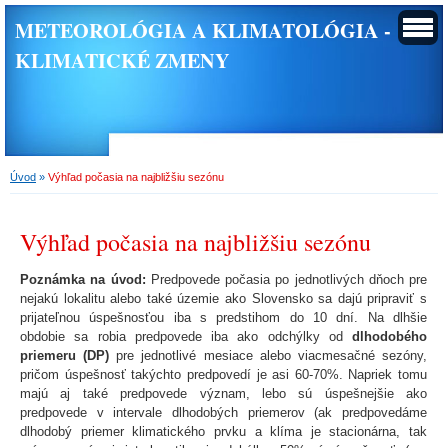
METEOROLÓGIA A KLIMATOLÓGIA -
KLIMATICKÉ ZMENY
Úvod
»
Výhľad počasia na najbližšiu sezónu
Výhľad počasia na najbližšiu sezónu
Poznámka na úvod:
Predpovede počasia po jednotlivých dňoch pre
nejakú lokalitu alebo také územie ako Slovensko sa dajú pripraviť s
prijateľnou úspešnosťou iba s predstihom do 10 dní. Na dlhšie
obdobie sa robia predpovede iba ako odchýlky od
dlhodobého
priemeru (DP)
pre jednotlivé mesiace alebo viacmesačné sezóny,
pričom úspešnosť takýchto predpovedí je asi 60-70%. Napriek tomu
majú aj také predpovede význam, lebo sú úspešnejšie ako
predpovede v intervale dlhodobých priemerov (ak predpovedáme
dlhodobý priemer klimatického prvku a klíma je stacionárna, tak