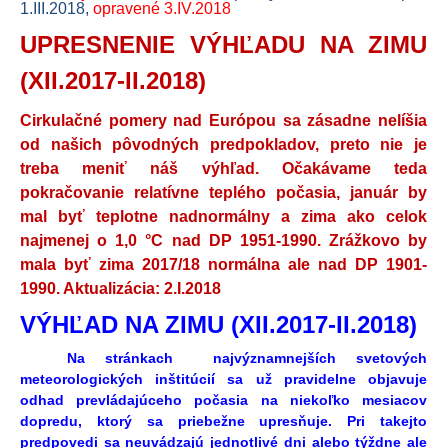
1.III.2018,
opravené 3.IV.2018
UPRESNENIE VÝHĽADU NA ZIMU
(XII.2017-II.2018)
Cirkulačné pomery nad Európou sa zásadne nelíšia
od našich pôvodných predpokladov, preto nie je
treba meniť náš výhľad. Očakávame teda
pokračovanie relatívne teplého počasia, január by
mal byť teplotne nadnormálny a zima ako celok
najmenej o 1,0 °C nad DP 1951-1990. Zrážkovo by
mala byť zima 2017/18 normálna ale nad DP 1901-
1990. Aktualizácia: 2.I.2018
VÝHĽAD NA ZIMU (XII.2017-II.2018)
Na stránkach najvýznamnejších svetových
meteorologických inštitúcií sa už pravidelne objavuje
odhad prevládajúceho počasia na niekoľko mesiacov
dopredu, ktorý sa priebežne upresňuje. Pri takejto
predpovedi sa neuvádzajú jednotlivé dni alebo týždne ale