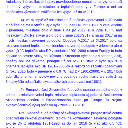
Antarktídy. Iné oscilačné indexy pravdepodobne nemali teraz významnejší
dlhodobý vplyv na cirkulačné a teplotné pomery v Európe a ani sa
neočakáva významné zväčšenie ich vplyvu až do IV.2018.
4) Veľmi teplé až rekordne teplé počasie v porovnaní s DP trvalo
dlhší čas najmä v Arktíde, aj o vyše 3 °C nad DP 1951-1980 v celej Arktíde
v priemere, miestami bolo v zime a na jar 2017 aj o vyše 10 °C nad
mesačným DP. Relatívne teplo bolo v zime 2016/2017 a na jar 2017 aj na
iných miestach severnej pologule. Obdobie V.2017 až XI.2017 bolo už
relatívne menej teplé, na kontinentoch severnej pologule v priemere ale o
vyše 1,0 °C teplejšie ako DP z obdobia 1901-2000 (okrem Európy to bolo
najviac na severe Afriky, na Blízkom a Strednom Východe a v strednej Ázii),
oceány boli na severnej pologuli už od IV.2015 stále o vyše 0,6 °C v
priemere teplejšie ako DP 1901-2000, čo je rekord od začiatku pozorovaní
(v roku 2016 bolo v priemere o 0,9 °C nad DP 1901-2000), v r. 2017 boli
odchýlky priemernej teploty povrchu oceánov trochu nižšie ale stále 2. až
3. najvyššie od začiatku systematických pozorovaní (od 1881).
5) Európska časť Severného ľadového oceánu bola dlhú dobu v
priemere relatívne veľmi teplá, relatívne teplá bola aj priľahlá časť severu
Atlantického oceánu a Stredozemného mora pri Európe. To zrejme
ovplyvní celkový vývoj počasia aj v zime 2017/2018.
Pre uvedené a iné príčiny očakávajú svetové prognostické centrá
opäť vyššiu celkovú priemernú teplotu na kontinentoch severnej pologule
ako je DP z obdobia 1951-1990 až do jari 2018 (o viac ako 0,5 °C).