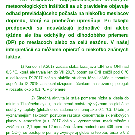
meteorologických inštitúcií sa už pravidelne objavuje
odhad prevládajúceho počasia na niekoľko mesiacov
dopredu, ktorý sa priebežne upresňuje. Pri takejto
predpovedi sa neuvádzajú jednotlivé dni alebo
týždne ale iba odchýlky od dlhodobého priemeru
(DP) po mesiacoch alebo za celú sezónu. V našej
interpretácii sa môžeme opierať o niekoľko známych
faktov:
1) Koncom IV.2017 začala slabá fáza javu ElNiňo s ONI nad
0,5 °C, ktorá ale trvala len do VII.2017, potom sa ONI znížil pod 0 °C
a od konca IX.2017 začala slabšia studená fáza LaNiňa s trvaním
aspoň do IX.2018 a s ochladzujúcim účinkom na severnej pologuli
v rozsahu okolo 0,1 °C v priemere.
2) Slnečná aktivita je stále pomerne nízka a klesla do
minima 11-ročného cyklu, to ale nemá podstatný význam na globálne
odchýlky teploty (globálne ochladenie o menej ako 0,1 °C). Určite je
významnejším faktorom postupne rastúca koncentrácia skleníkových
plynov v atmosfére (v r. 2017 došlo k významnému medziročnému
zvýšeniu o 2,1 ppm na 12-mesačnú kĺzavú hodnotu asi 406 ppm len
pri CO
), čo postupne pomaly zvyšuje aj globálnu teplotu, teraz o 0,2
2