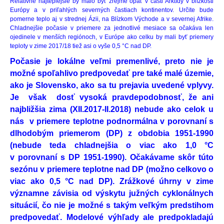
Relatívne najteplejšie by malo byť zrejme opäť v časti Arktídy v blízkosti
Európy a v priľahlých severných častiach kontinentov. Určite bude
pomerne teplo aj v strednej Ázii, na Blízkom Východe a v severnej Afrike.
Chladnejšie počasie v priemere za jednotlivé mesiace sa očakáva len
ojedinele v menších regiónoch, v Európe ako celku by mali byť priemery
teploty v zime 2017/18 tiež asi o vyše 0,5 °C nad DP.
Počasie je lokálne veľmi premenlivé, preto nie je
možné spoľahlivo predpovedať pre také malé územie,
ako je Slovensko, ako sa tu prejavia uvedené vplyvy.
Je však dosť vysoká pravdepodobnosť, že ani
najbližšia zima (XII.2017-II.2018) nebude ako celok u
nás v priemere teplotne podnormálna v porovnaní s
dlhodobým priemerom (DP) z obdobia 1951-1990
(nebude teda chladnejšia o viac ako 1,0 °C
v porovnaní s DP 1951-1990). Očakávame skôr túto
sezónu v priemere teplotne nad DP (možno celkovo o
viac ako 0,5 °C nad DP). Zrážkové úhrny v zime
významne závisia od výskytu južných cyklonálnych
situácií, čo nie je možné s takým veľkým predstihom
predpovedať. Modelové výhľady ale predpokladajú