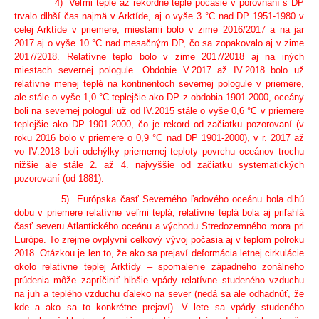
4) Veľmi teplé až rekordne teplé počasie v porovnaní s DP
trvalo dlhší čas najmä v Arktíde, aj o vyše 3 °C nad DP 1951-1980 v
celej Arktíde v priemere, miestami bolo v zime 2016/2017 a na jar
2017 aj o vyše 10 °C nad mesačným DP, čo sa zopakovalo aj v zime
2017/2018. Relatívne teplo bolo v zime 2017/2018 aj na iných
miestach severnej pologule. Obdobie V.2017 až IV.2018 bolo už
relatívne menej teplé na kontinentoch severnej pologule v priemere,
ale stále o vyše 1,0 °C teplejšie ako DP z obdobia 1901-2000, oceány
boli na severnej pologuli už od IV.2015 stále o vyše 0,6 °C v priemere
teplejšie ako DP 1901-2000, čo je rekord od začiatku pozorovaní (v
roku 2016 bolo v priemere o 0,9 °C nad DP 1901-2000), v r. 2017 až
vo IV.2018 boli odchýlky priemernej teploty povrchu oceánov trochu
nižšie ale stále 2. až 4. najvyššie od začiatku systematických
pozorovaní (od 1881).
5) Európska časť Severného ľadového oceánu bola dlhú
dobu v priemere relatívne veľmi teplá, relatívne teplá bola aj priľahlá
časť severu Atlantického oceánu a východu Stredozemného mora pri
Európe. To zrejme ovplyvní celkový vývoj počasia aj v teplom polroku
2018. Otázkou je len to, že ako sa prejaví deformácia letnej cirkulácie
okolo relatívne teplej Arktídy – spomalenie západného zonálneho
prúdenia môže zapríčiniť hlbšie vpády relatívne studeného vzduchu
na juh a teplého vzduchu ďaleko na sever (nedá sa ale odhadnúť, že
kde a ako sa to konkrétne prejaví). V lete sa vpády studeného