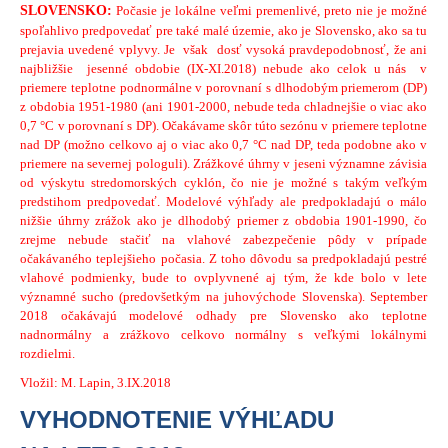
SLOVENSKO:
Počasie je lokálne veľmi premenlivé, preto nie je možné
spoľahlivo predpovedať pre také malé územie, ako je Slovensko, ako sa tu
prejavia uvedené vplyvy. Je však dosť vysoká pravdepodobnosť, že ani
najbližšie jesenné obdobie (IX-XI.2018) nebude ako celok u nás v
priemere teplotne podnormálne v porovnaní s dlhodobým priemerom (DP)
z obdobia 1951-1980 (ani 1901-2000, nebude teda chladnejšie o viac ako
0,7 °C v porovnaní s DP). Očakávame skôr túto sezónu v priemere teplotne
nad DP (možno celkovo aj o viac ako 0,7 °C nad DP, teda podobne ako v
priemere na severnej pologuli). Zrážkové úhrny v jeseni významne závisia
od výskytu stredomorských cyklón, čo nie je možné s takým veľkým
predstihom predpovedať. Modelové výhľady ale predpokladajú o málo
nižšie úhrny zrážok ako je dlhodobý priemer z obdobia 1901-1990, čo
zrejme nebude stačiť na vlahové zabezpečenie pôdy v prípade
očakávaného teplejšieho počasia. Z toho dôvodu sa predpokladajú pestré
vlahové podmienky, bude to ovplyvnené aj tým, že kde bolo v lete
významné sucho (predovšetkým na juhovýchode Slovenska). September
2018 očakávajú modelové odhady pre Slovensko ako teplotne
nadnormálny a zrážkovo celkovo normálny s veľkými lokálnymi
rozdielmi.
Vložil: M. Lapin, 3.IX.2018
VYHODNOTENIE VÝHĽADU