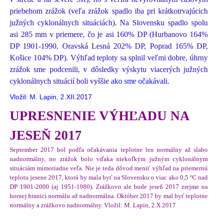
priebehom zrážok (veľa zrážok spadlo iba pri krátkotrvajúcich
južných cyklonálnych situáciách). Na Slovensku spadlo spolu
asi 285 mm v priemere, čo je asi 160% DP (Hurbanovo 164%
DP 1901-1990, Oravská Lesná 202% DP, Poprad 165% DP,
Košice 104% DP). Výhľad teploty sa splnil veľmi dobre, úhrny
zrážok sme podcenili, v dôsledky výskytu viacerých južných
cyklonálnych situácií boli vyššie
ako sme očakávali.
Vložil: M. Lapin, 2.XII.2017
UPRESNENIE VÝHĽADU NA
JESEŇ 2017
September 2017 bol podľa očakávania teplotne len normálny až slabo
nadnormálny, no zrážok bolo vďaka niekoľkým južným cyklonálnym
situáciám mimoriadne veľa. Nie je teda dôvod meniť výhľad na priemernú
teplotu jesene 2017, ktorá by mala byť na Slovensku o viac ako 0,5 °C nad
DP 1901-2000 (aj 1951-1980). Zrážkovo ale bude jeseň 2017 zrejme na
hornej hranici normálu až nadnormálna. Október 2017 by mal byť teplotne
normálny a zrážkovo nadnormálny. Vložil: M. Lapin, 2.X.2017