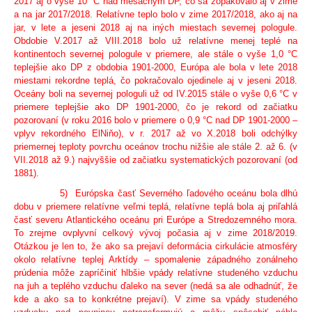
2017 aj o vyše 10 °C nad mesačným DP, čo sa zopakovalo aj v zime
a na jar 2017/2018. Relatívne teplo bolo v zime 2017/2018, ako aj na
jar, v lete a jeseni 2018 aj na iných miestach severnej pologule.
Obdobie V.2017 až VIII.2018 bolo už relatívne menej teplé na
kontinentoch severnej pologule v priemere, ale stále o vyše 1,0 °C
teplejšie ako DP z obdobia 1901-2000, Európa ale bola v lete 2018
miestami rekordne teplá, čo pokračovalo ojedinele aj v jeseni 2018.
Oceány boli na severnej pologuli už od IV.2015 stále o vyše 0,6 °C v
priemere teplejšie ako DP 1901-2000, čo je rekord od začiatku
pozorovaní (v roku 2016 bolo v priemere o 0,9 °C nad DP 1901-2000 –
vplyv rekordného ElNiňo), v r. 2017 až vo X.2018 boli odchýlky
priemernej teploty povrchu oceánov trochu nižšie ale stále 2. až 6. (v
VII.2018 až 9.) najvyššie od začiatku systematických pozorovaní (od
1881).
5) Európska časť Severného ľadového oceánu bola dlhú
dobu v priemere relatívne veľmi teplá, relatívne teplá bola aj priľahlá
časť severu Atlantického oceánu pri Európe a Stredozemného mora.
To zrejme ovplyvní celkový vývoj počasia aj v zime 2018/2019.
Otázkou je len to, že ako sa prejaví deformácia cirkulácie atmosféry
okolo relatívne teplej Arktídy – spomalenie západného zonálneho
prúdenia môže zapríčiniť hlbšie vpády relatívne studeného vzduchu
na juh a teplého vzduchu ďaleko na sever (nedá sa ale odhadnúť, že
kde a ako sa to konkrétne prejaví). V zime sa vpády studeného