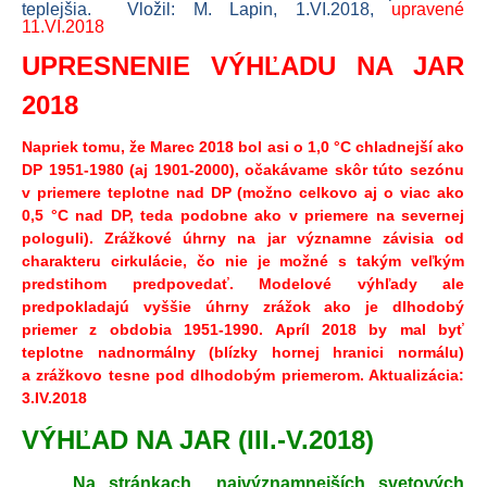
teplejšia.
Vložil: M. Lapin, 1.VI.2018,
upravené
11.VI.2018
UPRESNENIE VÝHĽADU NA JAR
2018
Napriek tomu, že Marec 2018 bol asi o 1,0 °C chladnejší ako
DP 1951-1980 (aj 1901-2000), očakávame skôr túto sezónu
v priemere teplotne nad DP (možno celkovo aj o viac ako
0,5 °C nad DP, teda podobne ako v priemere na severnej
pologuli). Zrážkové úhrny na jar významne závisia od
charakteru cirkulácie, čo nie je možné s takým veľkým
predstihom predpovedať. Modelové výhľady ale
predpokladajú vyššie úhrny zrážok ako je dlhodobý
priemer z obdobia 1951-1990. Apríl 2018 by mal byť
teplotne nadnormálny (blízky hornej hranici normálu)
a zrážkovo tesne pod dlhodobým priemerom. Aktualizácia:
3.IV.2018
VÝHĽAD NA JAR (III.-V.2018)
Na stránkach najvýznamnejších svetových