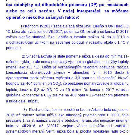
iba odchýlky od dlhodobého priemeru (DP) po mesiacoch
alebo za celú sezónu. V našej interpretácii sa môžeme
opierať o niekoľko známych faktov:
1) Koncom IV.2017 začala slabá fáza javu ElNiňo s ONI nad 0,5
°C, ktorá ale trvala len do VII.2017, potom sa ONI znížil a od konca IX.2017
začala slabšia studená fáza LaNiňa s trvaním možno až do III.2018 a
s ochladzujúcim účinkom na severnej pologuli v rozsahu okolo 0,1 °C v
priemere.
2) Slnečná aktivita je stále pomerne nízka a klesla do minima 11-
ročného cyklu, to ale nemá podstatný význam na globálne odchýlky teploty
(menej ako 0,1 °C). Určite je významnejším faktorom postupne rastúca
koncentrácia skleníkových plynov v atmosfére (v r. 2016 došlo k
významnému medziročnému zvýšeniu o 3,3 ppm na 12-mesačnú kĺzavú
hodnotu asi 404 ppm len pri CO
), čo postupne pomaly zvyšuje aj globálnu
2
teplotu, teraz o 0,2 až 0,3 °C za 10 rokov. Do konca r. 2017 vzrastie
globálna koncentrácia CO
zrejme na 406 ppm v 12-mesačnom priemere
2
a bude ďalej stúpať.
3) Plocha plávajúceho morského ľadu v Arktíde bola od jesene
2016 až doteraz oveľa nižšia ako dlhodobý priemer pred r. 2000, bola
prevažne 1. až 3. najnižšia za celé obdobie meraní, ako mesačný priemer
bola v XII.2016. až IV.2017 zrejme vôbec najnižšia od začiatku
systematických meraní. Veľmi nízka bola aj plocha morského ľadu okolo