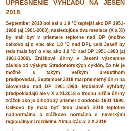
UPRESNENIE VÝHĽADU NA JESEŇ
2018
September 2018 bol asi o 1,9 °C teplejší ako DP 1951-
1980 (aj 1901-2000), nasledujúce dva mesiace (X a XI)
by mali byť v priemere teplotne nad DP (možno
celkovo aj o viac ako 1,0 °C nad DP), celá Jeseň by
teda mala byť o viac ako 1,0 °C nad DP 1951-1980 (aj
1901-2000). Zrážkové úhrny v Jeseni významne
závisia od výskytu Stredomorských cyklón, čo nie je
možné s takým veľkým predstihom
predpovedať, September 2018 mal priemerný úhrn na
Slovensku nad DP 1901-1990. Modelové výhľady
predpokladajú ale v X a XI.2018 o trochu nižšie úhrny
zrážok ako je dlhodobý priemer z obdobia 1901-1990.
Celkovo by mala byť teda Jeseň 2018 teplotne
nadnormálna a zrážkovo normálna s neveľkými
regionálnymi rozdielmi. Aktualizácia: 2.X.2018