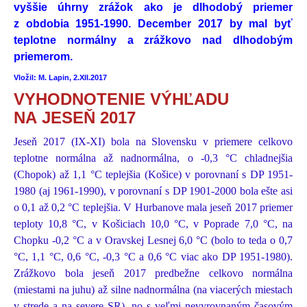
vyššie úhrny zrážok ako je dlhodobý priemer
z obdobia 1951-1990. December 2017 by mal byť
teplotne normálny a zrážkovo nad dlhodobým
priemerom.
Vložil: M. Lapin, 2.XII.2017
VYHODNOTENIE VÝHĽADU
NA JESEŇ 2017
Jeseň 2017 (IX-XI) bola na Slovensku v priemere celkovo
teplotne normálna až nadnormálna, o -0,3 °C chladnejšia
(Chopok) až 1,1 °C teplejšia (Košice) v porovnaní s DP 1951-
1980 (aj 1961-1990), v porovnaní s DP 1901-2000 bola ešte asi
o 0,1 až 0,2 °C teplejšia. V Hurbanove mala jeseň 2017 priemer
teploty 10,8 °C, v Košiciach 10,0 °C, v Poprade 7,0 °C, na
Chopku -0,2 °C a v Oravskej Lesnej 6,0 °C (bolo to teda o 0,7
°C, 1,1 °C, 0,6 °C, -0,3 °C a 0,6 °C viac ako DP 1951-1980).
Zrážkovo bola jeseň 2017 predbežne celkovo normálna
(miestami na juhu) až silne nadnormálna (na viacerých miestach
v strede a na severe SR), no s veľmi nevyrovnaným časovým