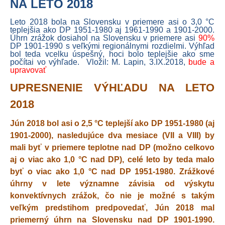
NA LETO 2018
Leto 2018 bola na Slovensku v priemere asi o 3,0 °C
teplejšia ako DP 1951-1980 aj 1961-1990 a 1901-2000.
Úhrn zrážok dosiahol na Slovensku v priemere asi
90%
DP 1901-1990 s veľkými regionálnymi rozdielmi. Výhľad
bol teda vcelku úspešný, hoci bolo teplejšie ako sme
počítai vo výhľade.
Vložil: M. Lapin, 3.IX.2018,
bude a
upravovať
UPRESNENIE VÝHĽADU NA LETO
2018
Jún 2018 bol asi o 2,5 °C teplejší ako DP 1951-1980 (aj
1901-2000), nasledujúce dva mesiace (VII a VIII) by
mali byť v priemere teplotne nad DP (možno celkovo
aj o viac ako 1,0 °C nad DP), celé leto by teda malo
byť o viac ako 1,0 °C nad DP 1951-1980. Zrážkové
úhrny v lete významne závisia od výskytu
konvektívnych zrážok, čo nie je možné s takým
veľkým predstihom predpovedať, Jún 2018 mal
priemerný úhrn na Slovensku nad DP 1901-1990.