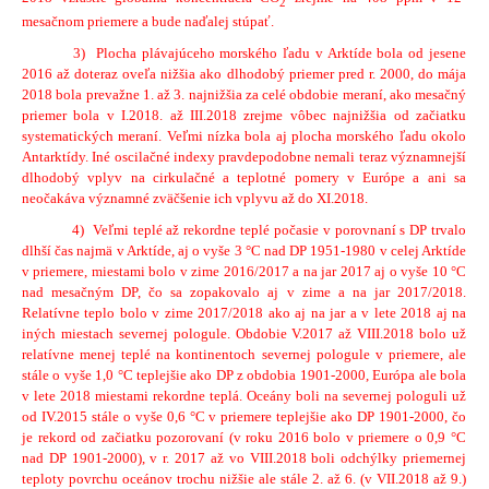
2
mesačnom priemere a bude naďalej stúpať.
3) Plocha plávajúceho morského ľadu v Arktíde bola od jesene
2016 až doteraz oveľa nižšia ako dlhodobý priemer pred r. 2000, do mája
2018 bola prevažne 1. až 3. najnižšia za celé obdobie meraní, ako mesačný
priemer bola v I.2018. až III.2018 zrejme vôbec najnižšia od začiatku
systematických meraní. Veľmi nízka bola aj plocha morského ľadu okolo
Antarktídy. Iné oscilačné indexy pravdepodobne nemali teraz významnejší
dlhodobý vplyv na cirkulačné a teplotné pomery v Európe a ani sa
neočakáva významné zväčšenie ich vplyvu až do XI.2018.
4) Veľmi teplé až rekordne teplé počasie v porovnaní s DP trvalo
dlhší čas najmä v Arktíde, aj o vyše 3 °C nad DP 1951-1980 v celej Arktíde
v priemere, miestami bolo v zime 2016/2017 a na jar 2017 aj o vyše 10 °C
nad mesačným DP, čo sa zopakovalo aj v zime a na jar 2017/2018.
Relatívne teplo bolo v zime 2017/2018 ako aj na jar a v lete 2018 aj na
iných miestach severnej pologule. Obdobie V.2017 až VIII.2018 bolo už
relatívne menej teplé na kontinentoch severnej pologule v priemere, ale
stále o vyše 1,0 °C teplejšie ako DP z obdobia 1901-2000, Európa ale bola
v lete 2018 miestami rekordne teplá. Oceány boli na severnej pologuli už
od IV.2015 stále o vyše 0,6 °C v priemere teplejšie ako DP 1901-2000, čo
je rekord od začiatku pozorovaní (v roku 2016 bolo v priemere o 0,9 °C
nad DP 1901-2000), v r. 2017 až vo VIII.2018 boli odchýlky priemernej
teploty povrchu oceánov trochu nižšie ale stále 2. až 6. (v VII.2018 až 9.)