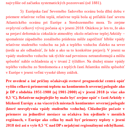
najvyššie od začiatku systematických pozorovaní (od 1881).
5) Európska časť Severného ľadového oceánu bola dlhú dobu v
priemere relatívne veľmi teplá, relatívne teplá bola aj priľahlá časť severu
Atlantického oceánu pri Európe a Stredozemného mora. To zrejme
ovplyvní celkový vývoj počasia aj v jeseni 2018. Otázkou je len to, že ako
sa prejaví deformácia cirkulácie atmosféry okolo relatívne teplej Arktídy –
spomalenie západného zonálneho prúdenia môže zapríčiniť hlbšie vpády
relatívne studeného vzduchu na juh a teplého vzduchu ďaleko na sever
(nedá sa ale odhadnúť, že kde a ako sa to konkrétne prejaví). V jeseni sa
vpády studeného vzduchu tak rýchle nad pevninou netransformujú a môžu
spôsobiť náhle ochladenia aj v trvaní 2 týždňov. Na druhej strane vpády
teplého vzduchu zo Stredomoria a z teplých častí Atlantiku môžu spôsobiť
v Európe v jeseni veľmi vysoké úhrny zrážok.
Pre uvedené a iné príčiny očakávajú svetové prognostické centrá opäť
vyššiu celkovú priemernú teplotu na kontinentoch severnej pologule ako
je DP z obdobia 1951-1980 (aj 1901-2000) aj v jeseni 2018 (o viac ako
0,5 °C). Relatívne najteplejšie by malo byť zrejme opäť v časti Arktídy v
blízkosti Európy a na viacerých miestach kontinentov severnej pologule
(ktoré neovplyvnia vpády studeného vzduchu). Chladnejšie počasie v
priemere za jednotlivé mesiace sa očakáva len ojedinele v menších
regiónoch, v Európe ako celku by mali byť priemery teploty v jeseni
2018 tiež asi o vyše 0,5 °C nad DP s nejakými regionálnymi odchýlkami.