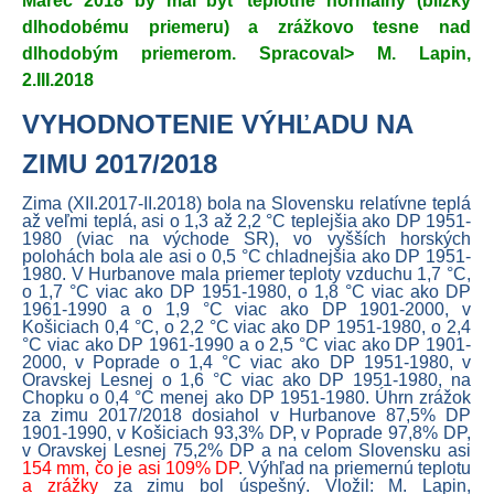
Marec 2018 by mal byť teplotne normálny (blízky
dlhodobému priemeru) a zrážkovo tesne nad
dlhodobým priemerom. Spracoval> M. Lapin,
2.III.2018
VYHODNOTENIE VÝHĽADU NA
ZIMU 2017/2018
Zima (XII.2017-II.2018) bola na Slovensku relatívne teplá
až veľmi teplá, asi o 1,3 až 2,2 °C teplejšia ako DP 1951-
1980 (viac na východe SR), vo vyšších horských
polohách bola ale asi o 0,5 °C chladnejšia ako DP 1951-
1980. V Hurbanove mala priemer teploty vzduchu 1,7 °C,
o 1,7 °C viac ako DP 1951-1980, o 1,8 °C viac ako DP
1961-1990 a o 1,9 °C viac ako DP 1901-2000, v
Košiciach 0,4 °C, o 2,2 °C viac ako DP 1951-1980, o 2,4
°C viac ako DP 1961-1990 a o 2,5 °C viac ako DP 1901-
2000, v Poprade o 1,4 °C viac ako DP 1951-1980, v
Oravskej Lesnej o 1,6 °C viac ako DP 1951-1980, na
Chopku o 0,4 °C menej ako DP 1951-1980. Úhrn zrážok
za zimu 2017/2018 dosiahol v Hurbanove 87,5% DP
1901-1990, v Košiciach 93,3% DP, v Poprade 97,8% DP,
v Oravskej Lesnej 75,2% DP a na celom Slovensku asi
154 mm, čo je asi 109% DP
. Výhľad na priemernú teplotu
a zrážky
za zimu bol úspešný. Vložil: M. Lapin,