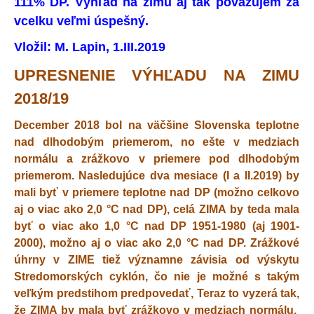
111% DP. Výhľad na zimu aj tak považujem za
vcelku veľmi úspešný.
Vložil: M. Lapin, 1.III.2019
UPRESNENIE VÝHĽADU NA ZIMU
2018/19
December 2018 bol na väčšine Slovenska teplotne
nad dlhodobým priemerom, no ešte v medziach
normálu a zrážkovo v priemere pod dlhodobým
priemerom. Nasledujúce dva mesiace (I a II.2019) by
mali byť v priemere teplotne nad DP (možno celkovo
aj o viac ako 2,0 °C nad DP), celá ZIMA
by teda mala
byť o viac ako 1,0 °C nad DP 1951-1980 (aj 1901-
2000), možno aj o viac ako 2,0 °C nad DP. Zrážkové
úhrny v ZIME tiež významne závisia od výskytu
Stredomorských cyklón, čo nie je možné s takým
veľkým predstihom predpovedať, Teraz to vyzerá tak,
že ZIMA by mala byť zrážkovo v medziach normálu.