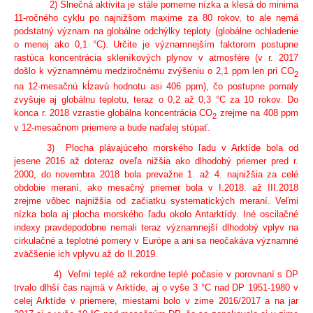
2) Slnečná aktivita je stále pomerne nízka a klesá do minima
11-ročného cyklu po najnižšom maxime za 80 rokov, to ale nemá
podstatný význam na globálne odchýlky teploty (globálne ochladenie
o menej ako 0,1 °C). Určite je významnejším faktorom postupne
rastúca koncentrácia skleníkových plynov v atmosfére (v r. 2017
došlo k významnému medziročnému zvýšeniu o 2,1 ppm len pri CO
2
na 12-mesačnú kĺzavú hodnotu asi 406 ppm), čo postupne pomaly
zvyšuje aj globálnu teplotu, teraz o 0,2 až 0,3 °C za 10 rokov. Do
konca r. 2018 vzrastie globálna koncentrácia CO
zrejme na 408 ppm
2
v 12-mesačnom priemere a bude naďalej stúpať.
3) Plocha plávajúceho morského ľadu v Arktíde bola od
jesene 2016 až doteraz oveľa nižšia ako dlhodobý priemer pred r.
2000, do novembra 2018 bola prevažne 1. až 4. najnižšia za celé
obdobie meraní, ako mesačný priemer bola v I.2018. až III.2018
zrejme vôbec najnižšia od začiatku systematických meraní. Veľmi
nízka bola aj plocha morského ľadu okolo Antarktídy. Iné oscilačné
indexy pravdepodobne nemali teraz významnejší dlhodobý vplyv na
cirkulačné a teplotné pomery v Európe a ani sa neočakáva významné
zväčšenie ich vplyvu až do II.2019.
4) Veľmi teplé až rekordne teplé počasie v porovnaní s DP
trvalo dlhší čas najmä v Arktíde, aj o vyše 3 °C nad DP 1951-1980 v
celej Arktíde v priemere, miestami bolo v zime 2016/2017 a na jar