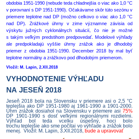
obdobia 1951-1990 (nebude teda chladnejšia o viac ako 1,0 °C
v porovnaní s DP 1951-1990). Očakávame skôr túto sezónu v
priemere teplotne nad DP (možno celkovo o viac ako 1,0 °C
nad DP). Zrážkové úhrny v zime významne závisia od
výskytu južných cyklonálnych situácií, čo nie je možné
s takým veľkým predstihom predpovedať. Modelové výhľady
ale predpokladajú vyššie úhrny zrážok ako je dlhodobý
priemer z obdobia 1951-1990. December 2018 by mal byť
teplotne normálny a zrážkovo pod dlhodobým priemerom.
Vložil: M. Lapin, 2.XII.2018
VYHODNOTENIE VÝHĽADU
NA JESEŇ 2018
Jeseň 2018 bola na Slovensku v priemere asi o 2,5 °C
teplejšia ako DP 1951-1980 aj 1961-1990 a 1901-2000.
Úhrn zrážok dosiahol na Slovensku v priemere asi
75%
DP 1901-1990 s dosť veľkými regionálnymi rozdielmi.
Výhľad bol teda vcelku úspešný, hoci bolo
trochu teplejšie ako sme počítai vo výhľade a zrážok bolo
menej.
Vložil: M. Lapin, 3.XII.2018,
bude a upravovať