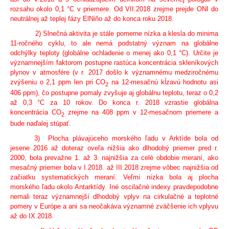
rozsahu okolo 0,1 °C v priemere. Od VII.2018 zrejme prejde ONI do
neutrálnej až teplej fázy ElNiňo až do konca roku 2018.
2) Slnečná aktivita je stále pomerne nízka a klesla do minima
11-ročného cyklu, to ale nemá podstatný význam na globálne
odchýlky teploty (globálne ochladenie o menej ako 0,1 °C). Určite je
významnejším faktorom postupne rastúca koncentrácia skleníkových
plynov v atmosfére (v r. 2017 došlo k významnému medziročnému
zvýšeniu o 2,1 ppm len pri CO
na 12-mesačnú kĺzavú hodnotu asi
2
406 ppm), čo postupne pomaly zvyšuje aj globálnu teplotu, teraz o 0,2
až 0,3 °C za 10 rokov. Do konca r. 2018 vzrastie globálna
koncentrácia CO
zrejme na 408 ppm v 12-mesačnom priemere a
2
bude naďalej stúpať.
3) Plocha plávajúceho morského ľadu v Arktíde bola od
jesene 2016 až doteraz oveľa nižšia ako dlhodobý priemer pred r.
2000, bola prevažne 1. až 3. najnižšia za celé obdobie meraní, ako
mesačný priemer bola v I.2018. až III.2018 zrejme vôbec najnižšia od
začiatku systematických meraní. Veľmi nízka bola aj plocha
morského ľadu okolo Antarktídy. Iné oscilačné indexy pravdepodobne
nemali teraz významnejší dlhodobý vplyv na cirkulačné a teplotné
pomery v Európe a ani sa neočakáva významné zväčšenie ich vplyvu
až do IX.2018.