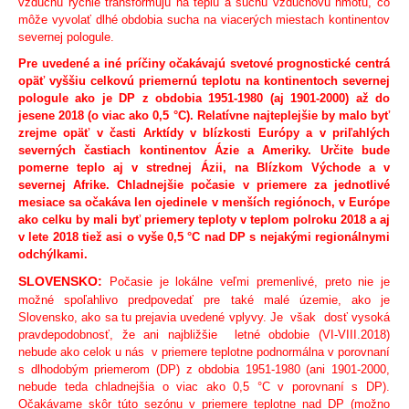
vzduchu rýchle transformujú na teplú a suchú vzduchovú hmotu, čo
môže vyvolať dlhé obdobia sucha na viacerých miestach kontinentov
severnej pologule.
Pre uvedené a iné príčiny očakávajú svetové prognostické centrá
opäť vyššiu celkovú priemernú teplotu na kontinentoch severnej
pologule ako je DP z obdobia 1951-1980 (aj 1901-2000) až do
jesene 2018 (o viac ako 0,5 °C). Relatívne najteplejšie by malo byť
zrejme opäť v časti Arktídy v blízkosti Európy a v priľahlých
severných častiach kontinentov Ázie a Ameriky. Určite bude
pomerne teplo aj v strednej Ázii, na Blízkom Východe a v
severnej Afrike. Chladnejšie počasie v priemere za jednotlivé
mesiace sa očakáva len ojedinele v menších regiónoch, v Európe
ako celku by mali byť priemery teploty v teplom polroku 2018 a aj
v lete 2018 tiež asi o vyše 0,5 °C nad DP s nejakými regionálnymi
odchýlkami.
SLOVENSKO:
Počasie je lokálne veľmi premenlivé, preto nie je
možné spoľahlivo predpovedať pre také malé územie, ako je
Slovensko, ako sa tu prejavia uvedené vplyvy. Je však dosť vysoká
pravdepodobnosť, že ani najbližšie letné obdobie (VI-VIII.2018)
nebude ako celok u nás v priemere teplotne podnormálna v porovnaní
s dlhodobým priemerom (DP) z obdobia 1951-1980 (ani 1901-2000,
nebude teda chladnejšia o viac ako 0,5 °C v porovnaní s DP).
Očakávame skôr túto sezónu v priemere teplotne nad DP (možno