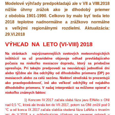
Modelové výhľady predpokladajú ale v VII a VIIII.2018
nižšie úhrny zrážok ako je dlhodobý priemer
z obdobia 1901-1990. Celkovo by malo byť teda leto
2018 teplotne nadnormálne a zrážkovo normálne
s veľkými regionálnymi rozdielmi. Aktualizácia:
29.VI.2018
VÝHĽAD NA LETO (VI-VIII) 2018
Na stránkach najvýznamnejších svetových meteorologických
inštitúcií sa už pravidelne objavuje odhad prevládajúceho
počasia na niekoľko mesiacov dopredu, ktorý sa priebežne
upresňuje. Pri takejto predpovedi sa neuvádzajú jednotlivé dni
alebo týždne ale iba odchýlky od dlhodobého priemeru (DP) po
mesiacoch alebo za celú sezónu. Niektorí strediská to prezentujú
ako pravdepodobnosť, iné ako veľkosť odchýlky od nejakého
dlhodobého priemeru. V našej interpretácii sa môžeme opierať o
niekoľko známych faktov:
1) Koncom IV.2017 začala slabá fáza javu ElNiňo s ONI
nad 0,5 °C, ktorá ale trvala len do VII.2017, potom sa ONI znížil pod 0
°C a od konca IX.2017 začala slabšia studená fáza LaNiňa s trvaním
asi do V.2018 a s ochladzujúcim účinkom na severnej pologuli v