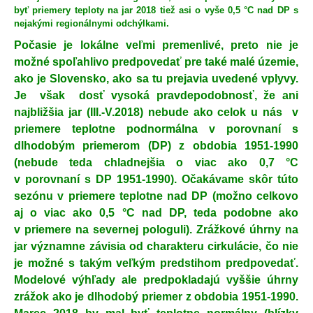
byť priemery teploty na jar 2018 tiež asi o vyše 0,5 °C nad DP s
nejakými regionálnymi odchýlkami.
Počasie je lokálne veľmi premenlivé, preto nie je
možné spoľahlivo predpovedať pre také malé územie,
ako je Slovensko, ako sa tu prejavia uvedené vplyvy.
Je však dosť vysoká pravdepodobnosť, že ani
najbližšia jar (III.-V.2018) nebude ako celok u nás v
priemere teplotne podnormálna v porovnaní s
dlhodobým priemerom (DP) z obdobia 1951-1990
(nebude teda chladnejšia o viac ako 0,7 °C
v porovnaní s DP 1951-1990). Očakávame skôr túto
sezónu v priemere teplotne nad DP (možno celkovo
aj o viac ako 0,5 °C nad DP, teda podobne ako
v priemere na severnej pologuli). Zrážkové úhrny na
jar významne závisia od charakteru cirkulácie, čo nie
je možné s takým veľkým predstihom predpovedať.
Modelové výhľady ale predpokladajú vyššie úhrny
zrážok ako je dlhodobý priemer z obdobia 1951-1990.