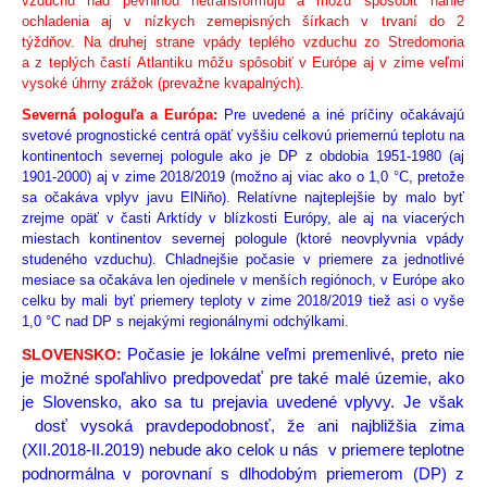
vzduchu nad pevninou netransformujú a môžu spôsobiť náhle
ochladenia aj v nízkych zemepisných šírkach v trvaní do 2
týždňov. Na druhej strane vpády teplého vzduchu zo Stredomoria
a z teplých častí Atlantiku môžu spôsobiť v Európe aj v zime veľmi
vysoké úhrny zrážok (prevažne kvapalných).
Severná pologuľa a Európa:
Pre uvedené a iné príčiny očakávajú
svetové prognostické centrá opäť vyššiu celkovú priemernú teplotu na
kontinentoch severnej pologule ako je DP z obdobia 1951-1980 (aj
1901-2000) aj v zime 2018/2019 (možno aj viac ako o 1,0 °C, pretože
sa očakáva vplyv javu ElNiňo). Relatívne najteplejšie by malo byť
zrejme opäť v časti Arktídy v blízkosti Európy, ale aj na viacerých
miestach kontinentov severnej pologule (ktoré neovplyvnia vpády
studeného vzduchu). Chladnejšie počasie v priemere za jednotlivé
mesiace sa očakáva len ojedinele v menších regiónoch, v Európe ako
celku by mali byť priemery teploty v zime 2018/2019 tiež asi o vyše
1,0 °C nad DP s nejakými regionálnymi odchýlkami.
SLOVENSKO:
Počasie je lokálne veľmi premenlivé, preto nie
je možné spoľahlivo predpovedať pre také malé územie, ako
je Slovensko, ako sa tu prejavia uvedené vplyvy. Je však
dosť vysoká pravdepodobnosť, že ani najbližšia zima
(XII.2018-II.2019) nebude ako celok u nás v priemere teplotne
podnormálna v porovnaní s dlhodobým priemerom (DP) z