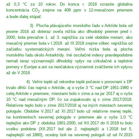
až 0,3 °C za 10 rokov. Do konca r. 2018 vzrastie globálna
koncentrácia CO
zrejme na 408 ppm v 12-mesačnom priemere
2
a bude ďalej stúpať.
3) Plocha plávajúceho morského ľadu v Arktíde bola od
jesene 2016 až doteraz oveľa nižšia ako dlhodobý priemer pred r.
2000, bola prevažne 1. až 3. najnižšia za celé obdobie meraní, ako
mesačný priemer bola v I.2018. až III.2018 zrejme vôbec najnižšia od
začiatku systematických meraní. Veľmi nízka bola aj plocha
morského ľadu okolo Antarktídy. Iné oscilačné indexy pravdepodobne
nemali teraz významnejší dlhodobý vplyv na cirkulačné a teplotné
pomery v Európe a ani sa neočakáva významné zväčšenie ich vplyvu
až do V.2018.
4) Veľmi teplé až rekordne teplé počasie v porovnaní s DP
trvalo dlhší čas najmä v Arktíde, aj o vyše 3 °C nad DP 1951-1980 v
celej Arktíde v priemere, miestami bolo v zime a na jar 2017 aj o vyše
10 °C nad mesačným DP, čo sa zopakovalo aj v zime 2017/2018.
Relatívne teplo bolo v zime 2017/2018 aj na iných miestach severnej
pologule. Obdobie V.2017 až XI.2017 bolo už relatívne menej teplé,
na kontinentoch severnej pologule v priemere ale o vyše 1,0 °C
teplejšie ako DP z obdobia 1901-2000, od XII.2017 do II.2018 to bolo
vcelku podobne (XII.2017 bol ale 2. najteplejší a I.2018 bol 5.
najteplejší od 1880), oceány boli na severnej pologuli už od IV.2015