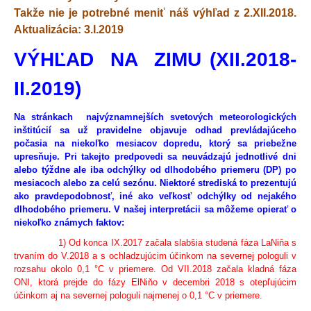
Takže nie je potrebné meniť náš výhľad z 2.XII.2018.
Aktualizácia: 3.I.2019
VÝHĽAD NA ZIMU (XII.2018-
II.2019)
Na stránkach najvýznamnejších svetových meteorologických
inštitúcií sa už pravidelne objavuje odhad prevládajúceho
počasia na niekoľko mesiacov dopredu, ktorý sa priebežne
upresňuje. Pri takejto predpovedi sa neuvádzajú jednotlivé dni
alebo týždne ale iba odchýlky od dlhodobého priemeru (DP) po
mesiacoch alebo za celú sezónu. Niektoré strediská to prezentujú
ako pravdepodobnosť, iné ako veľkosť odchýlky od nejakého
dlhodobého priemeru. V našej interpretácii sa môžeme opierať o
niekoľko známych faktov:
1) Od konca IX.2017 začala slabšia studená fáza LaNiňa s
trvaním do V.2018 a s ochladzujúcim účinkom na severnej pologuli v
rozsahu okolo 0,1 °C v priemere. Od VII.2018 začala kladná fáza
ONI, ktorá prejde do fázy ElNiňo v decembri 2018 s otepľujúcim
účinkom aj na severnej pologuli najmenej o 0,1 °C v priemere.