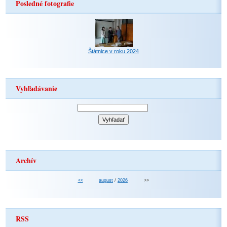
Posledné fotografie
Štátnice v roku 2024
Vyhľadávanie
Archív
<<
august
/
2026
>>
RSS