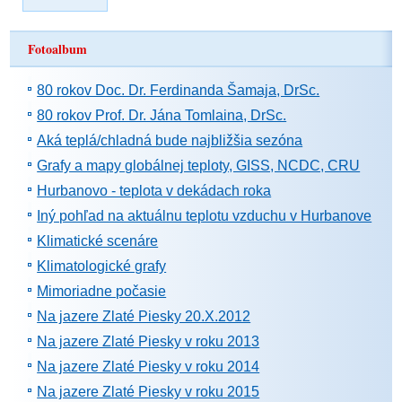
Fotoalbum
80 rokov Doc. Dr. Ferdinanda Šamaja, DrSc.
80 rokov Prof. Dr. Jána Tomlaina, DrSc.
Aká teplá/chladná bude najbližšia sezóna
Grafy a mapy globálnej teploty, GISS, NCDC, CRU
Hurbanovo - teplota v dekádach roka
Iný pohľad na aktuálnu teplotu vzduchu v Hurbanove
Klimatické scenáre
Klimatologické grafy
Mimoriadne počasie
Na jazere Zlaté Piesky 20.X.2012
Na jazere Zlaté Piesky v roku 2013
Na jazere Zlaté Piesky v roku 2014
Na jazere Zlaté Piesky v roku 2015