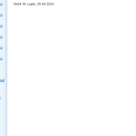
ku
Vložil: M. Lapin, 29.XII.2014
ku
ku
ku
ku
ku
uli
-