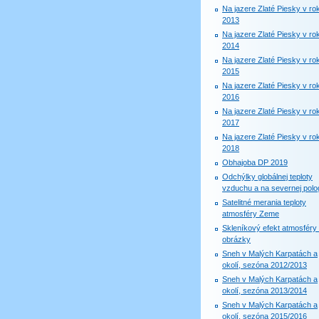
Na jazere Zlaté Piesky v ro
2013
Na jazere Zlaté Piesky v ro
2014
Na jazere Zlaté Piesky v ro
2015
Na jazere Zlaté Piesky v ro
2016
Na jazere Zlaté Piesky v ro
2017
Na jazere Zlaté Piesky v ro
2018
Obhajoba DP 2019
Odchýlky globálnej teploty
vzduchu a na severnej polog
Satelitné merania teploty
atmosféry Zeme
Skleníkový efekt atmosféry 
obrázky
Sneh v Malých Karpatách a
okolí, sezóna 2012/2013
Sneh v Malých Karpatách a
okolí, sezóna 2013/2014
Sneh v Malých Karpatách a
okolí, sezóna 2015/2016