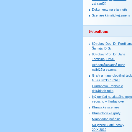
zahraničí)
Dokumenty na stiahnutie
Scenáre klimatickej zmeny
Fotoalbum
80 rokov Doc. Dr. Ferdinan
Šamaja, DrSc.
80 rokov Prof. Dr. Jána
Tomlaina, DrSc.
Aká teplá/chladná bude
najbližšia sezóna
Grafy a mapy globálnej teplo
GISS, NCDC, CRU
Hurbanovo - teplota v
dekádach roka
Iný pohľad na aktuálnu teplo
vzduchu v Hurbanove
Klimatické scenáre
Klimatologické grafy
Mimoriadne počasie
Na jazere Zlaté Piesky
20.X.2012