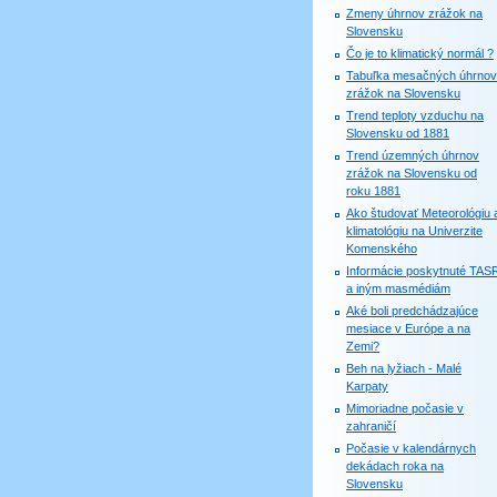
Zmeny úhrnov zrážok na
Slovensku
Čo je to klimatický normál ?
Tabuľka mesačných úhrnov
zrážok na Slovensku
Trend teploty vzduchu na
Slovensku od 1881
Trend územných úhrnov
zrážok na Slovensku od
roku 1881
Ako študovať Meteorológiu 
klimatológiu na Univerzite
Komenského
Informácie poskytnuté TAS
a iným masmédiám
Aké boli predchádzajúce
mesiace v Európe a na
Zemi?
Beh na lyžiach - Malé
Karpaty
Mimoriadne počasie v
zahraničí
Počasie v kalendárnych
dekádach roka na
Slovensku