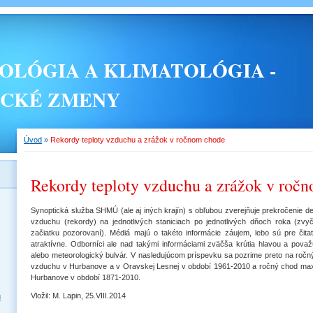
LÓGIA A KLIMATOLÓGIA -
ICKÉ ZMENY
Úvod
»
Rekordy teploty vzduchu a zrážok v ročnom chode
Rekordy teploty vzduchu a zrážok v roč
Synoptická služba SHMÚ (ale aj iných krajín) s obľubou zverejňuje prekročenie 
vzduchu (rekordy) na jednotlivých staniciach po jednotlivých dňoch roka (zv
začiatku pozorovaní). Médiá majú o takéto informácie záujem, lebo sú pre čita
atraktívne. Odborníci ale nad takými informáciami zväčša krútia hlavou a pova
alebo meteorologický bulvár. V nasledujúcom príspevku sa pozrime preto na ročn
vzduchu v Hurbanove a v Oravskej Lesnej v období 1961-2010 a ročný chod ma
Hurbanove v období 1871-2010.
Vložil: M. Lapin, 25.VIII.2014
u