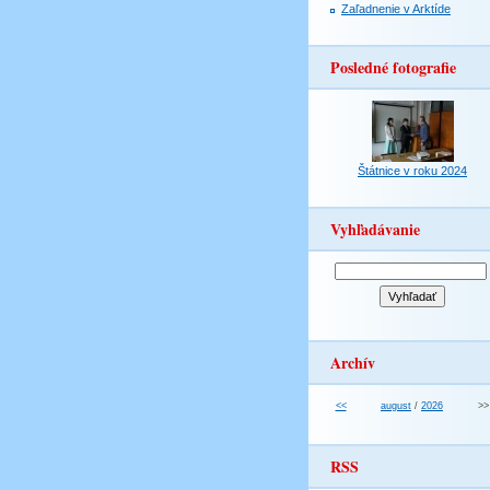
Zaľadnenie v Arktíde
Posledné fotografie
Štátnice v roku 2024
Vyhľadávanie
Archív
<<
august
/
2026
>>
RSS