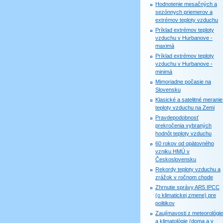
Hodnotenie mesačných a
sezónnych priemerov a
extrémov teploty vzduchu
Príklad extrémov teploty
vzduchu v Hurbanove -
maximá
Príklad extrémov teploty
vzduchu v Hurbanove -
minimá
Mimoriadne počasie na
Slovensku
Klasické a satelitné meranie
teploty vzduchu na Zemi
Pravdepodobnosť
prekročenia vybraných
hodnôt teploty vzduchu
60 rokov od opätovného
vzniku HMÚ v
Československu
Rekordy teploty vzduchu a
zrážok v ročnom chode
Zhrnutie správy AR5 IPCC
(o klimatickej zmene) pre
politikov
Zaujímavosti z meteorológie
a klimatológie (doma a v