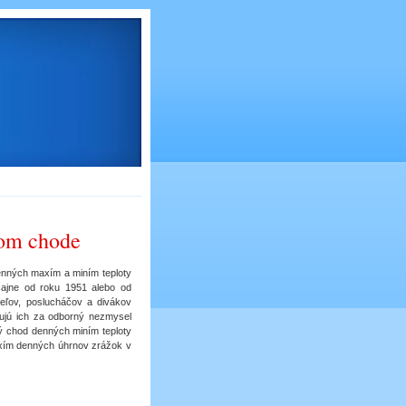
nom chode
denných maxím a miním teploty
yčajne od roku 1951 alebo od
teľov, poslucháčov a divákov
žujú ich za odborný nezmysel
ý chod denných miním teploty
xím denných úhrnov zrážok v