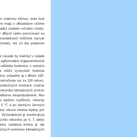
ým solárnou klímou, teda buď
etre majú v dlhodobom režime
ladký priebeh ročného chodu.
 z dlhých radov pozorovaní sa
pravidelností môžeme nazvať
 chode), iné sú iba prejavom
V zásade by mali byť v súlade
LogNormálne trojparametrické
 odľahlou hodnotou s neistým
sa môže vyskytnúť hodnota
ov, prípadne aj v dlhom 100-
ekročenia raz za 100 rokov).
istribučných krivkách značne
 rekordov klimatických prvkov
 odborne neopodstatnené. Ako
v lepšom rozlíšení), rekordy
 5 °C a pri denných úhrnoch
aný rekord minima teploty pre
 Východiskom je konštrukcia
chto rekordov po 5, 7, alebo
vke (obalová krivka je ale
 možných extrémov klimatických