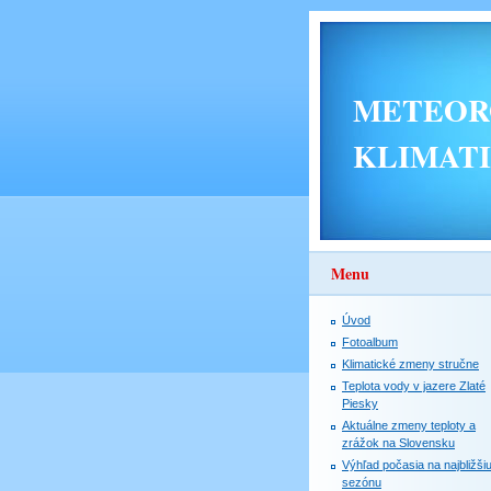
METEORO
KLIMAT
Menu
Úvod
Fotoalbum
Klimatické zmeny stručne
Teplota vody v jazere Zlaté
Piesky
Aktuálne zmeny teploty a
zrážok na Slovensku
Výhľad počasia na najbližši
sezónu