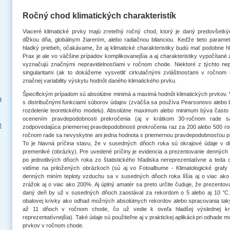
Ročný chod klimatických charakteristík
Viaceré klimatické prvky majú zreteľný ročný chod, ktorý je daný predovšetk
dĺžkou dňa, globálnym žiarením, alebo radiačnou bilanciou. Keďže tieto param
hladký priebeh, očakávame, že aj klimatické charakteristiky budú mať podobne h
Prax je ale vo väčšine prípadov komplikovanejšia a aj charakteristiky vypočítané
vyznačujú značnými nepravidelnosťiami v ročnom chode. Niektoré z týchto ne
singularitami (ak to dokážeme vysvetliť cirkulačnými zvláštnosťami v ročnom
značnej variability výskytu hodnôt daného klimatického prvku.
Špecifickým prípadom sú absolútne minimá a maximá hodnôt klimatických prvkov. 
a
s distribučnými funkciami súborov údajov (zväčša sa používa Pearsonovo alebo 
rozdelenie teoretického modelu). Absolútne maximum alebo minimum býva často
ocenením pravdepodobnosti prekročenia (aj v krátkom 30-ročnom rade 
R
zodpovedajúca priemernej pravdepodobnosti prekročenia raz za 200 alebo 500 rok
ročnom rade sa nevyskytne ani jedna hodnota s priemernou pravdepodobnosťou pr
To je hlavná príčina stavu, že v susedných dňoch roka sú okrajové údaje v d
premenlivé (obrázky). Pre uvedené príčiny je evidencia a prezentovanie denných
po jednotlivých dňoch roka zo štatistického hľadiska nereprezentatívne a teda
vidíme na priložených obrázkoch (sú aj vo Fotoalbume - Klimatologické grafy 
denných miním teploty vzduchu sa v susedných dňoch roka líšia aj o viac ako
zrážok aj o viac ako 200%. Aj úplný amatér sa preto určite čuduje, že prezentov
daný deň by už v susedných dňoch zaostával za rekordom o 5 alebo aj 10 °C.
obalovej krivky ako odhad možných absolútnych rekordov alebo spracovania taký
až 11 dňoch v ročnom chode, čo už vedie k oveľa hladšej výslednej kri
reprezentatívnejšia). Také údaje sú použiteľne aj v praktickej aplikácii pri odhade
prvkov v ročnom chode.