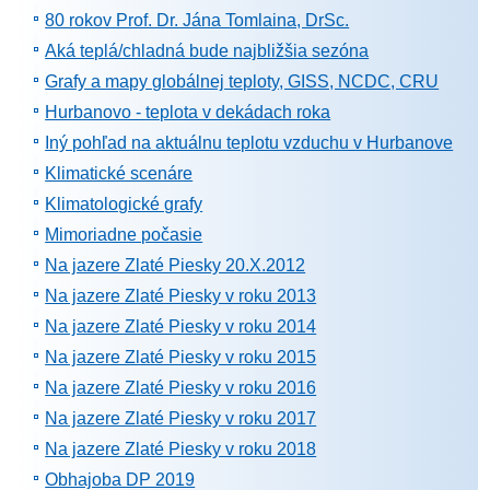
80 rokov Prof. Dr. Jána Tomlaina, DrSc.
Aká teplá/chladná bude najbližšia sezóna
Grafy a mapy globálnej teploty, GISS, NCDC, CRU
Hurbanovo - teplota v dekádach roka
Iný pohľad na aktuálnu teplotu vzduchu v Hurbanove
Klimatické scenáre
Klimatologické grafy
Mimoriadne počasie
Na jazere Zlaté Piesky 20.X.2012
Na jazere Zlaté Piesky v roku 2013
Na jazere Zlaté Piesky v roku 2014
Na jazere Zlaté Piesky v roku 2015
Na jazere Zlaté Piesky v roku 2016
Na jazere Zlaté Piesky v roku 2017
Na jazere Zlaté Piesky v roku 2018
Obhajoba DP 2019