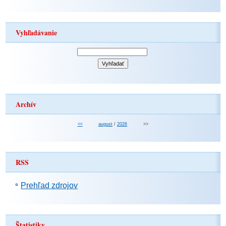
Vyhľadávanie
Archív
<<
august
/
2026
>>
RSS
Prehľad zdrojov
Štatistiky