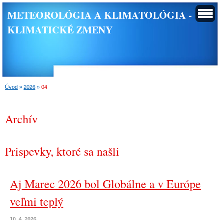
METEOROLÓGIA A KLIMATOLÓGIA -
KLIMATICKÉ ZMENY
Úvod
»
2026
»
04
Archív
Prispevky, ktoré sa našli
Aj Marec 2026 bol Globálne a v Európe
veľmi teplý
10. 4. 2026