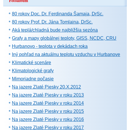
Fotoalbum
80 rokov Doc. Dr. Ferdinanda Šamaja, DrSc.
80 rokov Prof. Dr. Jána Tomlaina, DrSc.
Aká teplá/chladná bude najbližšia sezóna
Grafy a mapy globálnej teploty, GISS, NCDC, CRU
Hurbanovo - teplota v dekádach roka
Iný pohľad na aktuálnu teplotu vzduchu v Hurbanove
Klimatické scenáre
Klimatologické grafy
Mimoriadne počasie
Na jazere Zlaté Piesky 20.X.2012
Na jazere Zlaté Piesky v roku 2013
Na jazere Zlaté Piesky v roku 2014
Na jazere Zlaté Piesky v roku 2015
Na jazere Zlaté Piesky v roku 2016
Na jazere Zlaté Piesky v roku 2017