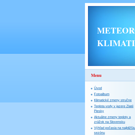
METEORO
KLIMAT
Menu
Úvod
Fotoalbum
Klimatické zmeny stručne
Teplota vody v jazere Zlaté
Piesky
Aktuálne zmeny teploty a
zrážok na Slovensku
Výhľad počasia na najbližši
sezónu