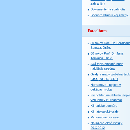
zahraničí)
Dokumenty na stiahnutie
Scenáre klimatickej zmeny
Fotoalbum
80 rokov Doc. Dr. Ferdinan
Šamaja, DrSc.
80 rokov Prof. Dr. Jána
Tomlaina, DrSc.
Aká teplá/chladná bude
najbližšia sezóna
Grafy a mapy globálnej teplo
GISS, NCDC, CRU
Hurbanovo - teplota v
dekádach roka
Iný pohľad na aktuálnu teplo
vzduchu v Hurbanove
Klimatické scenáre
Klimatologické grafy
Mimoriadne počasie
Na jazere Zlaté Piesky
20.X.2012