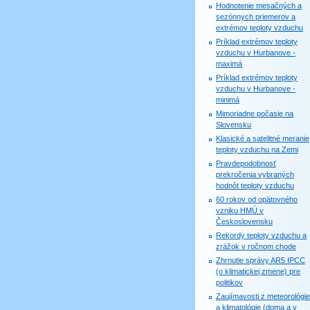
Hodnotenie mesačných a
sezónnych priemerov a
extrémov teploty vzduchu
Príklad extrémov teploty
vzduchu v Hurbanove -
maximá
Príklad extrémov teploty
vzduchu v Hurbanove -
minimá
Mimoriadne počasie na
Slovensku
Klasické a satelitné meranie
teploty vzduchu na Zemi
Pravdepodobnosť
prekročenia vybraných
hodnôt teploty vzduchu
60 rokov od opätovného
vzniku HMÚ v
Československu
Rekordy teploty vzduchu a
zrážok v ročnom chode
Zhrnutie správy AR5 IPCC
(o klimatickej zmene) pre
politikov
Zaujímavosti z meteorológie
a klimatológie (doma a v