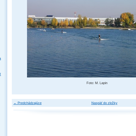
a
R
Foto: M. Lapin
← Predchádzajúce
Naspäť do zložky