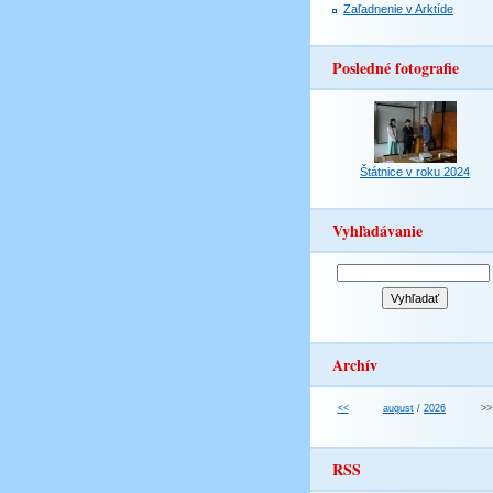
Zaľadnenie v Arktíde
Posledné fotografie
Štátnice v roku 2024
Vyhľadávanie
Archív
<<
august
/
2026
>>
RSS