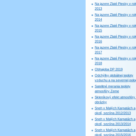
Na jazere Zlaté Piesky v ro
2013
Na jazere Zlaté Piesky v ro
2014
Na jazere Zlaté Piesky v ro
2015
Na jazere Zlaté Piesky v ro
2016
Na jazere Zlaté Piesky v ro
2017
Na jazere Zlaté Piesky v ro
2018
Obhajoba DP 2019
Odchýlky globálnej teploty
vzduchu a na severnej polog
Satelitné merania teploty
atmosféry Zeme
Skleníkový efekt atmosféry 
obrázky
Sneh v Malých Karpatách a
okolí, sezóna 2012/2013
Sneh v Malých Karpatách a
okolí, sezóna 2013/2014
Sneh v Malých Karpatách a
okolí, sezóna 2015/2016