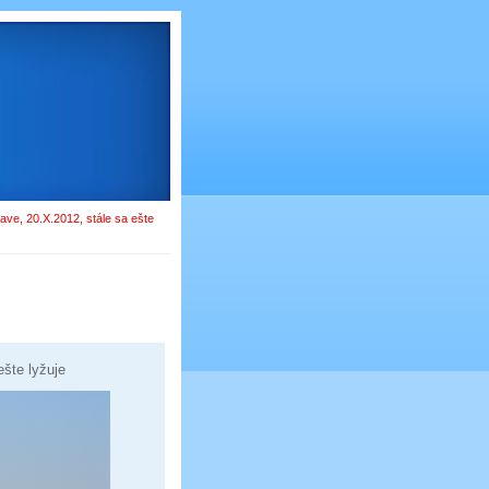
lave, 20.X.2012, stále sa ešte
ešte lyžuje