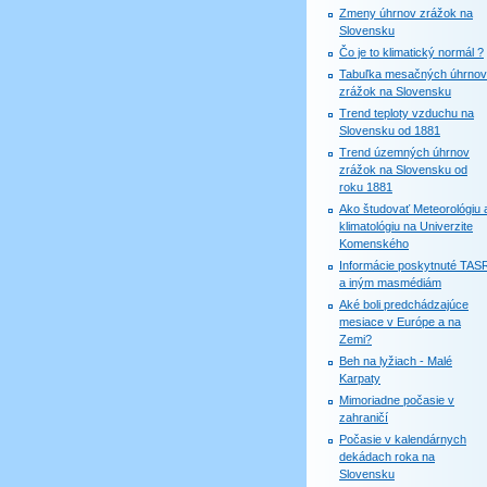
Zmeny úhrnov zrážok na
Slovensku
Čo je to klimatický normál ?
Tabuľka mesačných úhrnov
zrážok na Slovensku
Trend teploty vzduchu na
Slovensku od 1881
Trend územných úhrnov
zrážok na Slovensku od
roku 1881
Ako študovať Meteorológiu 
klimatológiu na Univerzite
Komenského
Informácie poskytnuté TAS
a iným masmédiám
Aké boli predchádzajúce
mesiace v Európe a na
Zemi?
Beh na lyžiach - Malé
Karpaty
Mimoriadne počasie v
zahraničí
Počasie v kalendárnych
dekádach roka na
Slovensku